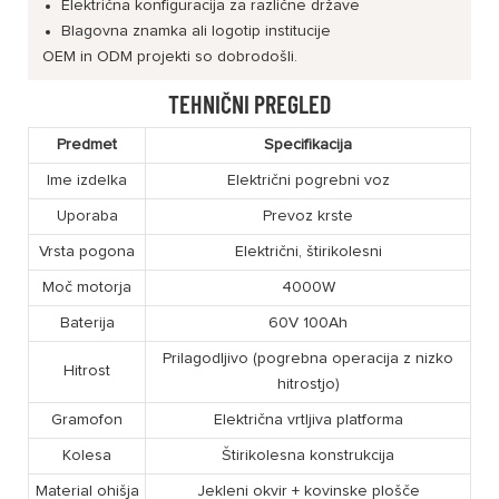
Električna konfiguracija za različne države
Blagovna znamka ali logotip institucije
OEM in ODM projekti so dobrodošli.
TEHNIČNI PREGLED
Predmet
Specifikacija
Ime izdelka
Električni pogrebni voz
Uporaba
Prevoz krste
Vrsta pogona
Električni, štirikolesni
Moč motorja
4000W
Baterija
60V 100Ah
Prilagodljivo (pogrebna operacija z nizko
Hitrost
hitrostjo)
Gramofon
Električna vrtljiva platforma
Kolesa
Štirikolesna konstrukcija
Material ohišja
Jekleni okvir + kovinske plošče