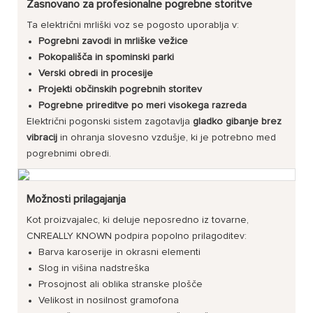
Zasnovano za profesionalne pogrebne storitve
Ta električni mrliški voz se pogosto uporablja v:
Pogrebni zavodi in mrliške vežice
Pokopališča in spominski parki
Verski obredi in procesije
Projekti občinskih pogrebnih storitev
Pogrebne prireditve po meri visokega razreda
Električni pogonski sistem zagotavlja
gladko gibanje brez
vibracij
in ohranja slovesno vzdušje, ki je potrebno med
pogrebnimi obredi.
Možnosti prilagajanja
Kot proizvajalec, ki deluje neposredno iz tovarne,
CNREALLY KNOWN podpira popolno prilagoditev:
Barva karoserije in okrasni elementi
Slog in višina nadstreška
Prosojnost ali oblika stranske plošče
Velikost in nosilnost gramofona