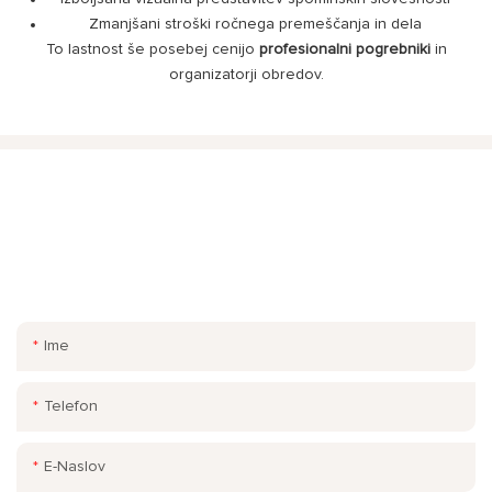
Zmanjšani stroški ročnega premeščanja in dela
To lastnost še posebej cenijo
profesionalni pogrebniki
in
organizatorji obredov.
POKLIČI NAS.
V kontaktnem obrazcu pustite svojo e-pošto ali telefonsko
številko, da vam lahko pošljemo brezplačno ponudbo za našo
široko paleto modelov!
Ime
Telefon
E-Naslov