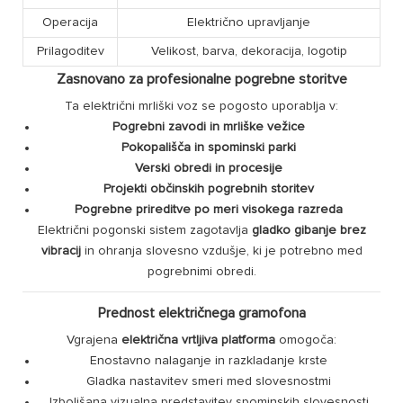
Operacija
Električno upravljanje
Prilagoditev
Velikost, barva, dekoracija, logotip
Zasnovano za profesionalne pogrebne storitve
Ta električni mrliški voz se pogosto uporablja v:
Pogrebni zavodi in mrliške vežice
Pokopališča in spominski parki
Verski obredi in procesije
Projekti občinskih pogrebnih storitev
Pogrebne prireditve po meri visokega razreda
Električni pogonski sistem zagotavlja
gladko gibanje brez
vibracij
in ohranja slovesno vzdušje, ki je potrebno med
pogrebnimi obredi.
Prednost električnega gramofona
Vgrajena
električna vrtljiva platforma
omogoča:
Enostavno nalaganje in razkladanje krste
Gladka nastavitev smeri med slovesnostmi
Izboljšana vizualna predstavitev spominskih slovesnosti