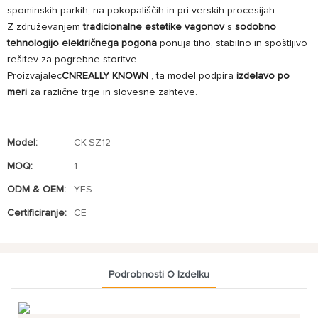
spominskih parkih, na pokopališčih in pri verskih procesijah.
Z združevanjem
tradicionalne estetike vagonov
s
sodobno
tehnologijo električnega pogona
ponuja tiho, stabilno in spoštljivo
rešitev za pogrebne storitve.
Proizvajalec
CNREALLY KNOWN
, ta model podpira
izdelavo po
meri
za različne trge in slovesne zahteve.
Model:
CK-SZ12
MOQ:
1
ODM & OEM:
YES
Certificiranje:
CE
Podrobnosti O Izdelku