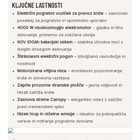
KLJUČNE LASTNOSTI
Električni pogrebni voziček za prevoz krste
– zasnovan
posebej za pogrebno in spominsko uporabo
4000 W visokozmogljiv elektromotor
– gladko in tiho
delovanje, primerno za svečana okolja
60V 100Ah baterijski sistem
– stabilna izhodna moč z
dolgim ​​dosegom delovanja
Štirikolesni električni pogon
– Izboljšano ravnotežje in
nosilnost
Motorizirana vrtljiva miza
– enostavno pozicioniranje
krste in slovesna razstava
Zaprte prozorne stranske plošče
– ​​jasna vidljivost in
hkrati zaščita krste
Zasnova strehe Canopy
– eleganten videz z zaščito
pred vremenskimi vplivi
Nizek hrup in ničelne emisije
– idealno za pokopališča,
cerkve in notranje pogrebne dvorane