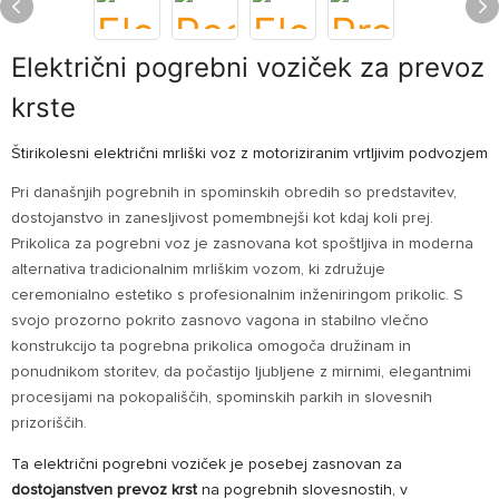
Električni pogrebni voziček za prevoz
krste
Štirikolesni električni mrliški voz z motoriziranim vrtljivim podvozjem
Pri današnjih pogrebnih in spominskih obredih so predstavitev,
dostojanstvo in zanesljivost pomembnejši kot kdaj koli prej.
Prikolica za pogrebni voz je zasnovana kot spoštljiva in moderna
alternativa tradicionalnim mrliškim vozom, ki združuje
ceremonialno estetiko s profesionalnim inženiringom prikolic. S
svojo prozorno pokrito zasnovo vagona in stabilno vlečno
konstrukcijo ta pogrebna prikolica omogoča družinam in
ponudnikom storitev, da počastijo ljubljene z mirnimi, elegantnimi
procesijami na pokopališčih, spominskih parkih in slovesnih
prizoriščih.
Ta električni pogrebni voziček je posebej zasnovan za
dostojanstven prevoz krst
na pogrebnih slovesnostih, v