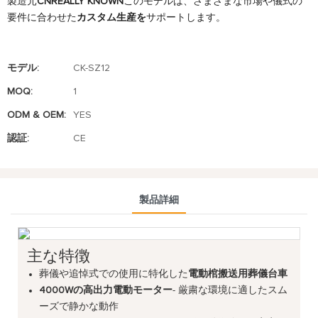
製造元
CNREALLY KNOWN
このモデルは、さまざまな市場や儀式の
要件に合わせた
カスタム生産を
サポートします。
モデル:
CK-SZ12
MOQ:
1
ODM & OEM:
YES
認証:
CE
製品詳細
主な特徴
葬儀や追悼式での使用に特化した
電動棺搬送用葬儀台車
4000Wの高出力電動モーター
- 厳粛な環境に適したスム
ーズで静かな動作