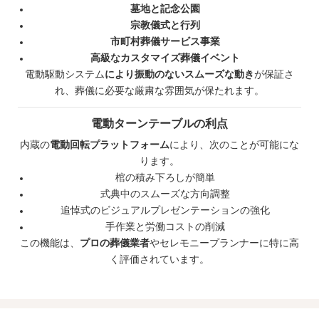
墓地と記念公園
宗教儀式と行列
市町村葬儀サービス事業
高級なカスタマイズ葬儀イベント
電動駆動システム
により振動のないスムーズな動き
が保証さ
れ、葬儀に必要な厳粛な雰囲気が保たれます。
電動ターンテーブルの利点
内蔵の
電動回転プラットフォーム
により、次のことが可能にな
ります。
棺の積み下ろしが簡単
式典中のスムーズな方向調整
追悼式のビジュアルプレゼンテーションの強化
手作業と労働コストの削減
この機能は、
プロの葬儀業者
やセレモニープランナーに特に高
く評価されています。