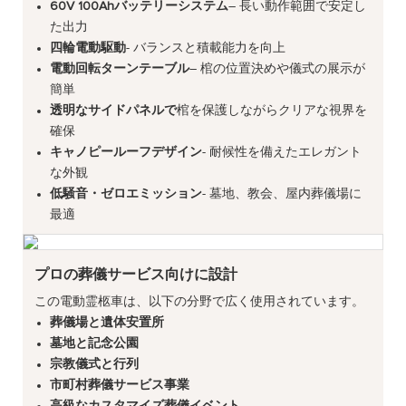
60V 100Ahバッテリーシステム
– 長い動作範囲で安定し
た出力
四輪電動駆動
- バランスと積載能力を向上
電動回転ターンテーブル
– 棺の位置決めや儀式の展示が
簡単
透明なサイドパネルで
棺を保護しながらクリアな視界を
確保
キャノピールーフデザイン
- 耐候性を備えたエレガント
な外観
低騒音・ゼロエミッション
- 墓地、教会、屋内葬儀場に
最適
プロの葬儀サービス向けに設計
この電動霊柩車は、以下の分野で広く使用されています。
葬儀場と遺体安置所
墓地と記念公園
宗教儀式と行列
市町村葬儀サービス事業
高級なカスタマイズ葬儀イベント