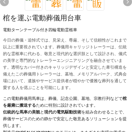
棺を運ぶ電動葬儀用台車
電動ターンテーブル付き四輪電動霊柩車
今日の葬儀・追悼式では、見栄え、尊厳、そして信頼性がこれまで
以上に重要視されています。葬儀用キャリッジトレーラーは、伝統
的な霊柩車に代わる、敬意と現代的な選択肢として設計され、儀式
の美学と専門的なトレーラーエンジニアリングを融合させていま
す。透明なカバー付きのキャリッジデザインと安定した牽引構造を
備えたこの葬儀用トレーラーは、墓地、メモリアルパーク、式典会
場において、遺族やサービス提供者が穏やかで優雅な葬列を通して
愛する人を偲ぶことを可能にします。
この電動葬儀用馬車は、葬儀、記念公園、墓地、宗教行列などで
棺
を厳粛に搬送する
ために特別に設計されています。
伝統的な馬車の美観
と
現代の電気駆動技術
を組み合わせることで、
葬儀サービスのための静かで安定した敬意あるソリューションを提
供します。