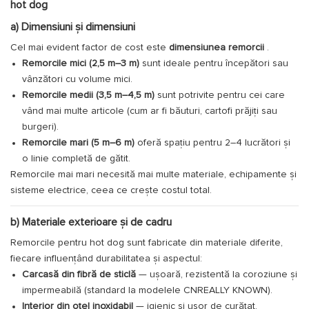
hot dog
a) Dimensiuni și dimensiuni
Cel mai evident factor de cost este
dimensiunea remorcii
.
Remorcile mici (2,5 m–3 m)
sunt ideale pentru începători sau
vânzători cu volume mici.
Remorcile medii (3,5 m–4,5 m)
sunt potrivite pentru cei care
vând mai multe articole (cum ar fi băuturi, cartofi prăjiți sau
burgeri).
Remorcile mari (5 m–6 m)
oferă spațiu pentru 2–4 lucrători și
o linie completă de gătit.
Remorcile mai mari necesită mai multe materiale, echipamente și
sisteme electrice, ceea ce crește costul total.
b) Materiale exterioare și de cadru
Remorcile pentru hot dog sunt fabricate din materiale diferite,
fiecare influențând durabilitatea și aspectul:
Carcasă din fibră de sticlă
— ușoară, rezistentă la coroziune și
impermeabilă (standard la modelele CNREALLY KNOWN).
Interior din oțel inoxidabil
— igienic și ușor de curățat.