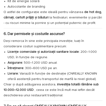
Kit de energie solară
Autocolante de branding
O astfel de configurație este ideală pentru vânzarea
de hot dog,
cârnați, cartofi prăjiți și băuturi
la festivaluri, evenimente și parcări
- cu riscuri minime la pornire și un potențial puternic de profit.
6. Dar permisele și costurile ascunse?
Deși remorca în sine este principala investiție, luați în
considerare costuri suplimentare precum:
Licențe comerciale și autorizații sanitare locale:
200–1.000
USD, în funcție de regiune.
Asigurare:
500–1.200 USD anual.
Întreținere:
300–600 USD pe an.
Livrare:
Variază în funcție de destinație (CNREALLY KNOWN
oferă asistență pentru transportul de marfă la nivel global).
Chiar și după adăugarea acestora,
investiția totală rămâne sub
10.000–12.000 USD
, ceea ce este încă mult mai ieftin decât
deschiderea unui restaurant tradițional.