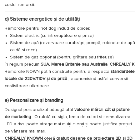
costul remorcii.
d) Sisteme energetice și de utilități
Remorcile pentru hot dog includ de obicei:
Sistem electric (cu întrerupătoare și prize)
Sistem de apă (rezervoare curate/gri, pompă, robinete de apă
caldă și rece)
Sistem de gaz opțional (pentru grătare sau friteuze)
În regiuni precum
SUA, Marea Britanie sau Australia
,
CNREALLY K
Remorcile NOWN pot fi construite pentru a respecta
standardele
locale de 220V/110V și de priză
, economisind astfel conversii
costisitoare ulterioare.
e) Personalizare și branding
Designul personalizat adaugă atât
valoare mărcii, cât și putere
de marketing
. O rulotă cu sigla, tema de culori și semnalizarea
LED a dvs. poate atrage mai mulți clienți și poate justifica prețuri
de vânzare mai mari.
CNREALLY KNOWN
oferă
gratuit desene de proiectare 2D și 3D