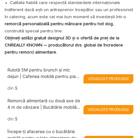
Calitate fiabilă care respectă standardele internaționale.
Indiferent dacă ești un antreprenor începător sau un profesionist
în catering, acum este cel mai bun moment să investești într-o
remorcă personalizată pentru mâncare pentru hot dog,
construită special pentru tine.
Obțineți astăzi gratuit designul 3D și o ofertă de preț de la
CNREALLY KNOWN — producătorul dvs. global de încredere
pentru remorci alimentare.
Rulotă 5M pentru brunch și mic
dejun | Cafenea mobilă pentru piața
VIZUALIZAȚI PRODUSELE
din Marea Britanie
din
$
Remorcă alimentară cu două axe de
4 m de vânzare | Bucătărie mobilă
VIZUALIZAȚI PRODUSELE
complet echipată pentru fish &
din
$
chips, mâncare stradală asiatică și
fast-food vegan
Începe-ți afacerea cu o bucătărie
mobilă pentru rulote alimentare de