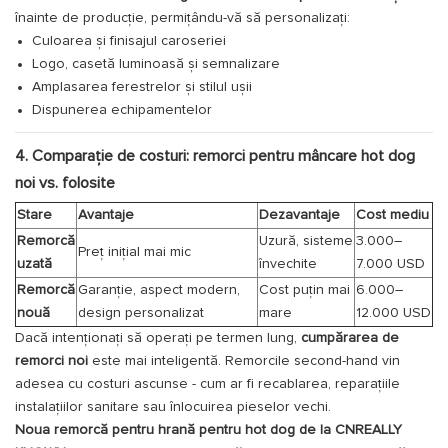
înainte de producție, permițându-vă să personalizați:
Culoarea și finisajul caroseriei
Logo, casetă luminoasă și semnalizare
Amplasarea ferestrelor și stilul ușii
Dispunerea echipamentelor
4. Comparație de costuri: remorci pentru mâncare hot dog
noi vs. folosite
Stare
Avantaje
Dezavantaje
Cost mediu
Remorcă
Uzură, sisteme
3.000–
Preț inițial mai mic
uzată
învechite
7.000 USD
Remorcă
Garanție, aspect modern,
Cost puțin mai
6.000–
nouă
design personalizat
mare
12.000 USD
Dacă intenționați să operați pe termen lung,
cumpărarea de
remorci noi
este mai inteligentă. Remorcile second-hand vin
adesea cu costuri ascunse - cum ar fi recablarea, reparațiile
instalațiilor sanitare sau înlocuirea pieselor vechi.
Noua remorcă pentru hrană pentru hot dog de la CNREALLY