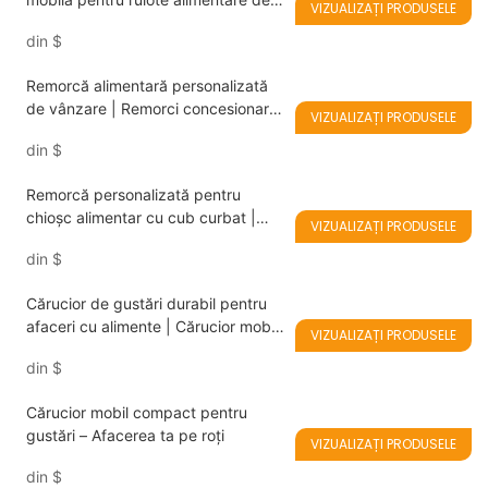
VIZUALIZAȚI PRODUSELE
vânzare
din
$
Remorcă alimentară personalizată
de vânzare | Remorci concesionare
VIZUALIZAȚI PRODUSELE
pentru cafea, burgeri și înghețată
din
$
Remorcă personalizată pentru
chioșc alimentar cu cub curbat |
VIZUALIZAȚI PRODUSELE
Cărucior alimentar mobil de vânzare
din
$
Cărucior de gustări durabil pentru
afaceri cu alimente | Cărucior mobil
VIZUALIZAȚI PRODUSELE
de vânzare cu amănuntul
din
$
Cărucior mobil compact pentru
gustări – Afacerea ta pe roți
VIZUALIZAȚI PRODUSELE
din
$