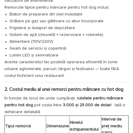
vânzătorii de evenimente.
Remorcile tipice pentru mâncare pentru hot dog includ:
Blaturi de preparare din oțel inoxidabil
Grătare pe gaz sau gătitoare cu abur încorporate
Frigidere și dulapuri de depozitare
Sistem de apă (chiuvetă + rezervoare + robinete)
Alimentare (110V/220V)
Geam de serviciu și copertină
Lumini LED și semnalizare
Aceste caracteristici fac posibilă operarea eficientă în zone
urbane aglomerate, parcuri, târguri și festivaluri — toate fără
costul închirierii unui restaurant.
2. Costul mediu al unei remorci pentru mâncare cu hot dog
În funcție de locul de unde cumpărați,
rulotele pentru mâncare
pentru hot dog
pot costa între
3.000 și 25.000 de dolari
. Iată o
defalcare detaliată:
Interval de
Nivelul
Tipul remorcii
Dimensiune
preț mediu
echipamentului