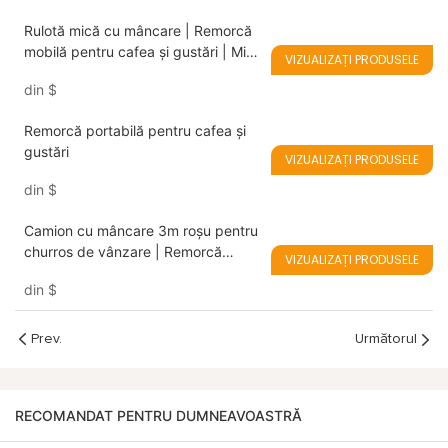
Rulotă mică cu mâncare | Remorcă
mobilă pentru cafea și gustări | Mini
VIZUALIZAȚI PRODUSELE
cărucior cu mâncare pentru startup-
din
$
uri
Remorcă portabilă pentru cafea și
gustări
VIZUALIZAȚI PRODUSELE
din
$
Camion cu mâncare 3m roșu pentru
churros de vânzare | Remorcă
VIZUALIZAȚI PRODUSELE
mobilă pentru deserturi Începeți
din
$
afacerea dvs. cu churros oriunde
Prev.
Următorul
RECOMANDAT PENTRU DUMNEAVOASTRĂ