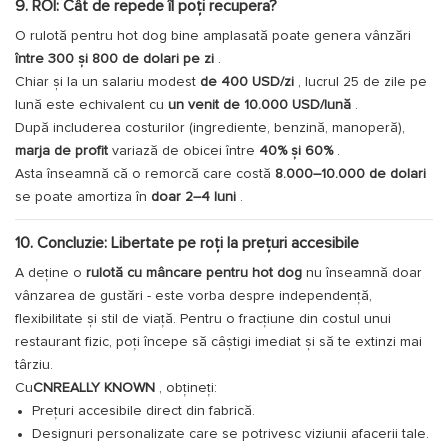
9. ROI: Cât de repede îl poți recupera?
O rulotă pentru hot dog bine amplasată poate genera vânzări
între 300 și 800 de dolari pe zi
.
Chiar și la un salariu modest
de 400 USD/zi
, lucrul 25 de zile pe
lună este echivalent cu
un venit de 10.000 USD/lună
.
După includerea costurilor (ingrediente, benzină, manoperă),
marja de profit
variază de obicei între
40% și 60%
.
Asta înseamnă că o remorcă care costă
8.000–10.000 de dolari
se poate amortiza în
doar 2–4 luni
.
10. Concluzie: Libertate pe roți la prețuri accesibile
A deține o
rulotă cu mâncare pentru hot dog
nu înseamnă doar
vânzarea de gustări - este vorba despre independență,
flexibilitate și stil de viață. Pentru o fracțiune din costul unui
restaurant fizic, poți începe să câștigi imediat și să te extinzi mai
târziu.
Cu
CNREALLY KNOWN
, obțineți:
Prețuri accesibile direct din fabrică.
Designuri personalizate care se potrivesc viziunii afacerii tale.