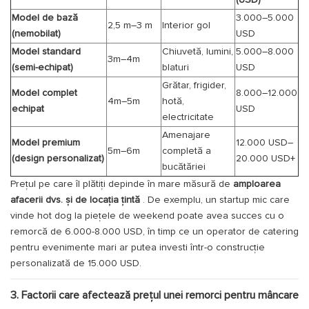
(USD)
Model de bază
3.000–5.000
2,5 m–3 m
Interior gol
(nemobilat)
USD
Model standard
Chiuvetă, lumini,
5.000–8.000
3m–4m
(semi-echipat)
blaturi
USD
Grătar, frigider,
Model complet
8.000–12.000
4m–5m
hotă,
echipat
USD
electricitate
Amenajare
Model premium
12.000 USD–
5m–6m
completă a
(design personalizat)
20.000 USD+
bucătăriei
Prețul pe care îl plătiți depinde în mare măsură de
amploarea
afacerii dvs. și de locația țintă
. De exemplu, un startup mic care
vinde hot dog la piețele de weekend poate avea succes cu o
remorcă de 6.000-8.000 USD, în timp ce un operator de catering
pentru evenimente mari ar putea investi într-o construcție
personalizată de 15.000 USD.
3. Factorii care afectează prețul unei remorci pentru mâncare