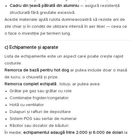
Cadru din țeavă pătrată din aluminiu
— asigură rezistență
structurală fără greutate excesivă.
Aceste materiale ajută rulota dumneavoastră să reziste ani de
zile chiar și în condiții de utilizare intensă în aer liber — ceea ce
o face o investiție pe termen lung.
c) Echipamente și aparate
Lista de echipamente este un aspect care poate crește rapid
costurile.
Remorca de bază pentru hot dog
ar putea include doar o masă
de lucru, o chiuvetă și prize.
Remorca complet echipată
, totuși, ar putea avea:
Grătar pe gaz sau grătar cu role
Combinație frigider/congelator
Hotă cu ventilator
Dulapuri și rafturi de depozitare
Sistem POS sau sertar de numerar
Răcitor sau dozator de băuturi
În medie,
echipamentul adaugă între 2.000 și 6.000 de dolari
la