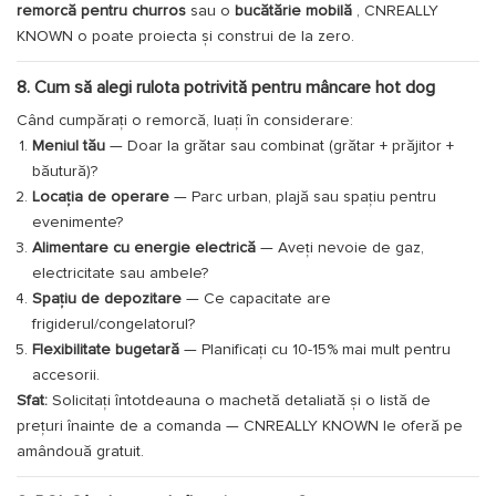
remorcă pentru churros
sau o
bucătărie mobilă
, CNREALLY
KNOWN o poate proiecta și construi de la zero.
8. Cum să alegi rulota potrivită pentru mâncare hot dog
Când cumpărați o remorcă, luați în considerare:
Meniul tău
— Doar la grătar sau combinat (grătar + prăjitor +
băutură)?
Locația de operare
— Parc urban, plajă sau spațiu pentru
evenimente?
Alimentare cu energie electrică
— Aveți nevoie de gaz,
electricitate sau ambele?
Spațiu de depozitare
— Ce capacitate are
frigiderul/congelatorul?
Flexibilitate bugetară
— Planificați cu 10-15% mai mult pentru
accesorii.
Sfat:
Solicitați întotdeauna o machetă detaliată și o listă de
prețuri înainte de a comanda — CNREALLY KNOWN le oferă pe
amândouă gratuit.