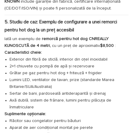
KNOWN
include garanție din fabrică, certificare internațională
(CE/DOT/ISO/VIN) și poate fi personalizată de la început.
5. Studiu de caz: Exemplu de configurare a unei remorci
pentru hot dog la un preț accesibil
Iată un exemplu de
remorcă pentru hot dog CNREALLY
KUNOSCUTĂ de 4 metri,
cu un preț de aproximativ
$8,500
:
Caracteristici cheie:
Exterior din fibră de sticlă, interior din oțel inoxidabil
2+1 chiuvete cu pompă de apă și rezervoare
Grătar pe gaz pentru hot dog + friteuză + frigider
Lumini LED, ventilator de tavan, prize (standarde Marea
Britanie/SUA/Australia)
Sertar de bani, pardoseală antiderapantă și drenaj
Axă dublă, sistem de frânare, lumini pentru plăcuța de
înmatriculare
Suplimente opționale:
Răcitor sau congelator pentru băuturi
Aparat de aer condiționat montat pe perete