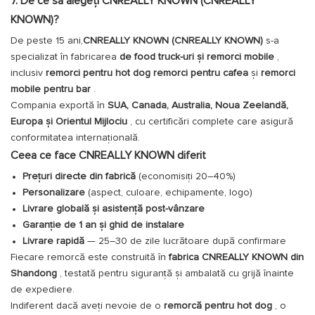
7. De ce să alegeți CNREALLY KNOWN (CNREALLY
KNOWN)?
De peste 15 ani,
CNREALLY KNOWN (CNREALLY KNOWN)
s-a
specializat în fabricarea
de food truck-uri și remorci mobile
,
inclusiv
remorci pentru hot dog
remorci pentru cafea
și
remorci
mobile pentru bar
.
Compania exportă în
SUA, Canada, Australia, Noua Zeelandă,
Europa și Orientul Mijlociu
, cu certificări complete care asigură
conformitatea internațională.
Ceea ce face CNREALLY KNOWN diferit
Prețuri directe din fabrică
(economisiți 20–40%)
Personalizare
(aspect, culoare, echipamente, logo)
Livrare globală și asistență post-vânzare
Garanție de 1 an și ghid de instalare
Livrare rapidă
— 25–30 de zile lucrătoare după confirmare
Fiecare remorcă este construită în
fabrica CNREALLY KNOWN din
Shandong
, testată pentru siguranță și ambalată cu grijă înainte
de expediere.
Indiferent dacă aveți nevoie de o
remorcă pentru hot dog
, o