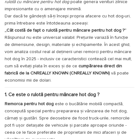
rulotă cu mâncare pentru hot dog
poate genera venituri zilnice
impresionante cu o amenajare minimă.
Dar dacă te gândești să-ți începi propria afacere cu hot dog-uri,
prima întrebare este întotdeauna aceeași:
„Cât costă de fapt o
rulotă pentru mâncare pentru hot dog
?”
Răspunsul nu este universal valabil. Prețurile variază în funcție
de dimensiune, design, materiale și echipamente. În acest ghid,
vom analiza costul real al deținerii unei remorci pentru mâncare
hot dog în 2025 - inclusiv ce caracteristici contează cel mai mult,
cum să evitați plata în exces și de ce
cumpărarea direct din
fabrică de la CNREALLY KNOWN (CNREALLY KNOWN)
vă poate
economisi mii de dolari.
1. Ce este o
rulotă pentru mâncare hot dog
?
Remorca pentru hot dog
este o bucătărie mobilă compactă,
concepută special pentru prepararea și vânzarea de hot dog,
cârnați și gustări. Spre deosebire de food truck-urile, remorcile
pot fi ușor detașate de vehicule și parcate aproape oriunde -
ceea ce le face preferate de proprietarii de mici afaceri și de