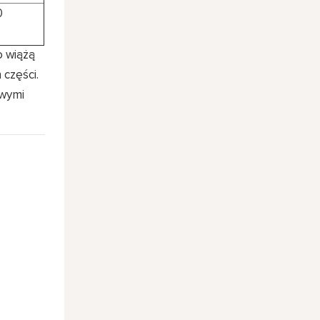
0
o wiążą
 części.
owymi