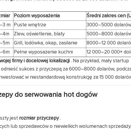
miar
Poziom wyposażenia
Średni zakres cen (
5–3 m
Puste wnętrze
3000–5000 dolaró
–4m
Zlew, oświetlenie, blaty
5000–8000 dolaró
–5m
Grill, lodówka, okap, zasilanie
8000–12 000 dolar
–6m
Pełne wyposażenie kuchni
12 000–20 000+ do
wojej firmy i docelowej lokalizacji
. Na przykład, mały startup
 odnieść sukces z przyczepą za 6000–8000 dolarów, podcz
inwestować w niestandardową konstrukcję za 15 000 dolarów
czepy do serwowania hot dogów
szty jest
rozmiar przyczepy
.
ących lub sprzedawców o niewielkich wolumenach sprzedaży