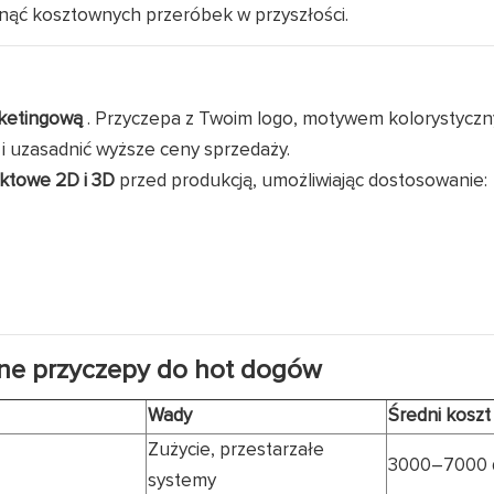
knąć kosztownych przeróbek w przyszłości.
rketingową
. Przyczepa z Twoim logo, motywem kolorystyczn
i uzasadnić wyższe ceny sprzedaży.
ektowe 2D i 3D
przed produkcją, umożliwiając dostosowanie:
ane przyczepy do hot dogów
Wady
Średni koszt
Zużycie, przestarzałe
3000–7000 
systemy