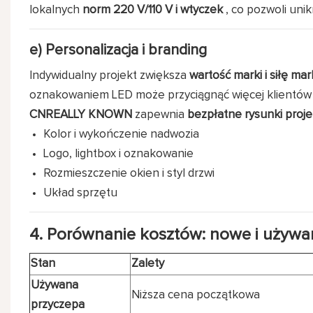
lokalnych
norm 220 V/110 V i wtyczek
, co pozwoli uni
e) Personalizacja i branding
Indywidualny projekt zwiększa
wartość marki i siłę ma
oznakowaniem LED może przyciągnąć więcej klientów 
CNREALLY KNOWN
zapewnia
bezpłatne rysunki proj
Kolor i wykończenie nadwozia
Logo, lightbox i oznakowanie
Rozmieszczenie okien i styl drzwi
Układ sprzętu
4. Porównanie kosztów: nowe i używ
Stan
Zalety
Używana
Niższa cena początkowa
przyczepa