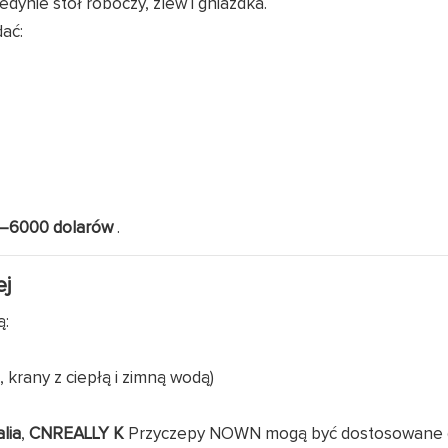
dynie stół roboczy, zlew i gniazdka.
ać:
0–6000 dolarów
.
ej
ą:
 krany z ciepłą i zimną wodą)
lia
,
CNREALLY K
Przyczepy NOWN mogą być dostosowane 