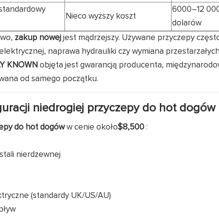
estandardowy
6000–12 00
Nieco wyższy koszt
dolarów
owo,
zakup nowej
jest mądrzejszy. Używane przyczepy częst
 elektrycznej, naprawa hydrauliki czy wymiana przestarzałych
LLY KNOWN
objęta jest gwarancją producenta, międzynarod
ywana od samego początku.
guracji niedrogiej przyczepy do hot dogów
py do hot dogów
w cenie około
$8,500
:
tali nierdzewnej
ektryczne (standardy UK/US/AU)
dpływ