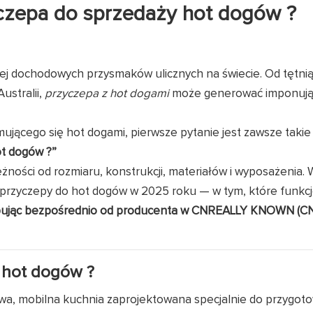
czepa do sprzedaży hot dogów
?
ziej dochodowych przysmaków ulicznych na świecie. Od tętni
ustralii,
przyczepa z hot dogami
może generować imponują
mującego się hot dogami, pierwsze pytanie jest zawsze takie
ot dogów
?”
eżności od rozmiaru, konstrukcji, materiałów i wyposażenia.
 przyczepy do hot dogów w 2025 roku — w tym, które funkcj
ując bezpośrednio od producenta w CNREALLY KNOWN (C
 hot dogów
?
a, mobilna kuchnia zaprojektowana specjalnie do przygot