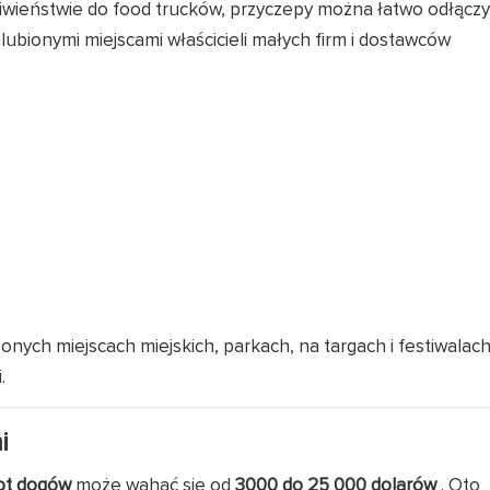
ciwieństwie do food trucków, przyczepy można łatwo odłączy
lubionymi miejscami właścicieli małych firm i dostawców
onych miejscach miejskich, parkach, na targach i festiwalac
.
i
ot dogów
może wahać się od
3000 do 25 000 dolarów
. Oto