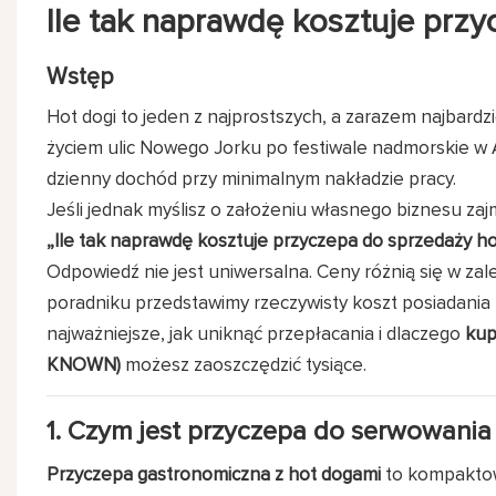
Ile tak naprawdę kosztuje
przy
Wstęp
Hot dogi to jeden z najprostszych, a zarazem najbard
życiem ulic Nowego Jorku po festiwale nadmorskie w A
dzienny dochód przy minimalnym nakładzie pracy.
Jeśli jednak myślisz o założeniu własnego biznesu zaj
„Ile tak naprawdę kosztuje
przyczepa do sprzedaży h
Odpowiedź nie jest uniwersalna. Ceny różnią się w zal
poradniku przedstawimy rzeczywisty koszt posiadania
najważniejsze, jak uniknąć przepłacania i dlaczego
kup
KNOWN)
możesz zaoszczędzić tysiące.
1. Czym jest
przyczepa do serwowania
Przyczepa gastronomiczna z hot dogami
to kompaktow