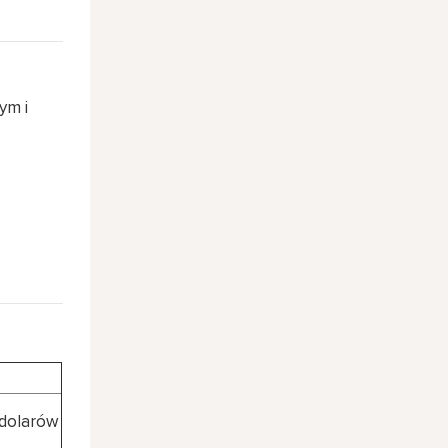
ym i
dolarów