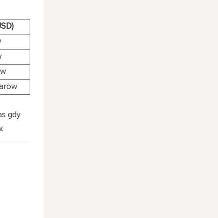
USD)
w
w
ów
larów
as gdy
.
.