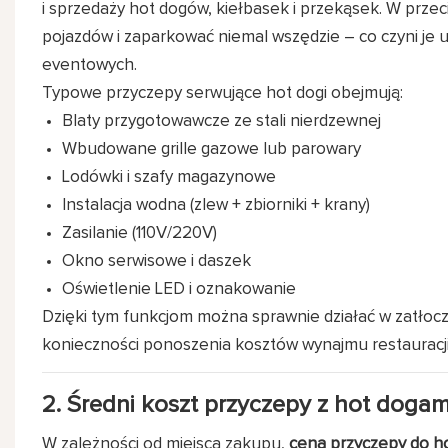
i sprzedaży hot dogów, kiełbasek i przekąsek. W prze
pojazdów i zaparkować niemal wszędzie – co czyni je u
eventowych.
Typowe przyczepy serwujące hot dogi obejmują:
Blaty przygotowawcze ze stali nierdzewnej
Wbudowane grille gazowe lub parowary
Lodówki i szafy magazynowe
Instalacja wodna (zlew + zbiorniki + krany)
Zasilanie (110V/220V)
Okno serwisowe i daszek
Oświetlenie LED i oznakowanie
Dzięki tym funkcjom można sprawnie działać w zatłocz
konieczności ponoszenia kosztów wynajmu restauracji
2. Średni koszt przyczepy z hot dogam
W zależności od miejsca zakupu,
cena przyczepy do h