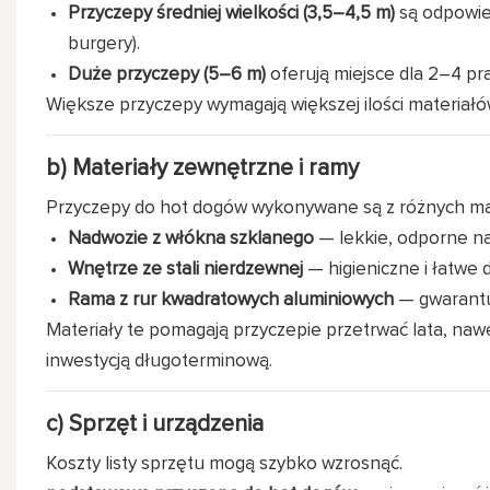
Przyczepy średniej wielkości (3,5–4,5 m)
są odpowied
burgery).
Duże przyczepy (5–6 m)
oferują miejsce dla 2–4 ​​p
Większe przyczepy wymagają większej ilości materiałów
b) Materiały zewnętrzne i ramy
Przyczepy do hot dogów wykonywane są z różnych mate
Nadwozie z włókna szklanego
— lekkie, odporne n
Wnętrze ze stali nierdzewnej
— higieniczne i łatwe 
Rama z rur kwadratowych aluminiowych
— gwarantu
Materiały te pomagają przyczepie przetrwać lata, naw
inwestycją długoterminową.
c) Sprzęt i urządzenia
Koszty listy sprzętu mogą szybko wzrosnąć.