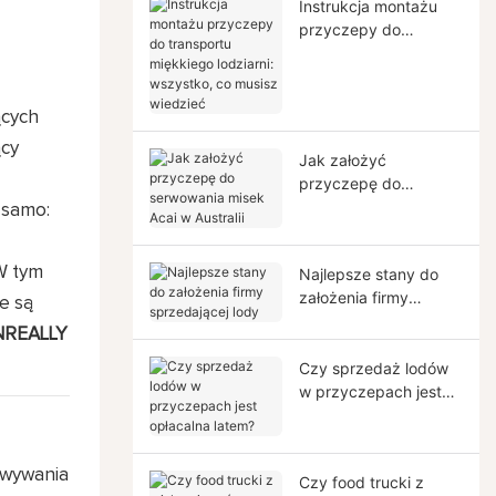
Instrukcja montażu
przyczepy do
transportu miękkiego
lodziarni: wszystko,
co musisz wiedzieć
ących
cy
Jak założyć
przyczepę do
serwowania misek
 samo:
Acai w Australii
 W tym
Najlepsze stany do
założenia firmy
e są
sprzedającej lody
NREALLY
Czy sprzedaż lodów
w przyczepach jest
opłacalna latem?
owywania
Czy food trucki z