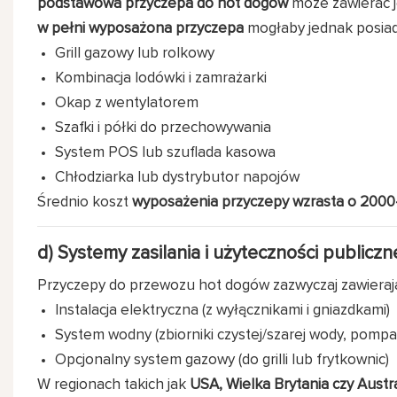
podstawowa przyczepa do hot dogów
może zawierać je
w pełni wyposażona przyczepa
mogłaby jednak posiad
Grill gazowy lub rolkowy
Kombinacja lodówki i zamrażarki
Okap z wentylatorem
Szafki i półki do przechowywania
System POS lub szuflada kasowa
Chłodziarka lub dystrybutor napojów
Średnio koszt
wyposażenia przyczepy wzrasta o 200
d) Systemy zasilania i użyteczności publiczn
Przyczepy do przewozu hot dogów zazwyczaj zawieraj
Instalacja elektryczna (z wyłącznikami i gniazdkami)
System wodny (zbiorniki czystej/szarej wody, pompa,
Opcjonalny system gazowy (do grilli lub frytkownic)
W regionach takich jak
USA, Wielka Brytania czy Austra