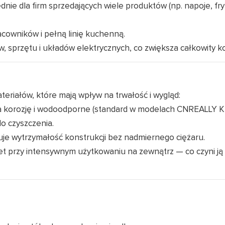
nie dla firm sprzedających wiele produktów (np. napoje, fry
racowników i pełną linię kuchenną.
, sprzętu i układów elektrycznych, co zwiększa całkowity ko
riałów, które mają wpływ na trwałość i wygląd:
a korozję i wodoodporne (standard w modelach CNREALLY 
do czyszczenia.
je wytrzymałość konstrukcji bez nadmiernego ciężaru.
et przy intensywnym użytkowaniu na zewnątrz — co czyni ją