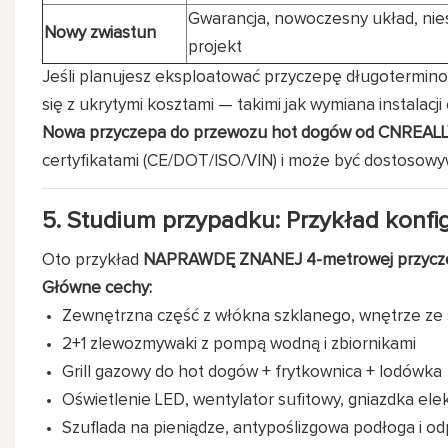
Gwarancja, nowoczesny układ, ni
Nowy zwiastun
projekt
Jeśli planujesz eksploatować przyczepę długotermin
się z ukrytymi kosztami — takimi jak wymiana instalacji
Nowa przyczepa do przewozu hot dogów od CNREA
certyfikatami (CE/DOT/ISO/VIN) i może być dostosow
5. Studium przypadku: Przykład konfi
Oto przykład
NAPRAWDĘ ZNANEJ 4-metrowej przycze
Główne cechy:
Zewnętrzna część z włókna szklanego, wnętrze ze s
2+1 zlewozmywaki z pompą wodną i zbiornikami
Grill gazowy do hot dogów + frytkownica + lodówka
Oświetlenie LED, wentylator sufitowy, gniazdka el
Szuflada na pieniądze, antypoślizgowa podłoga i o