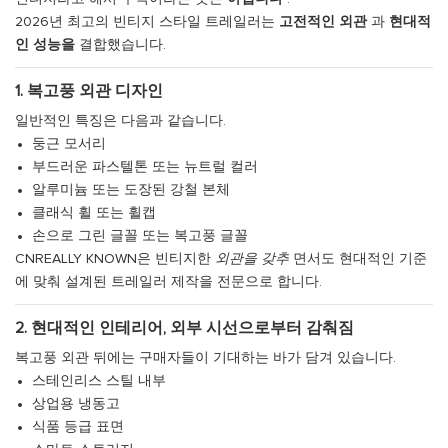
2026년 최고의 빈티지 스타일 트레일러는
고전적인 외관
과
현대적
인 성능을
결합했습니다.
1. 복고풍 외관 디자인
일반적인 특징은 다음과 같습니다.
둥근 모서리
부드러운 파스텔톤 또는 뉴트럴 컬러
알루미늄 또는 도장된 강철 본체
클래식 휠 또는 휠캡
손으로 그린 ​​글꼴 또는 복고풍 글꼴
CNREALLY KNOWN은 빈티지한
외관을 갖추
면서도 현대적인 기준
에 맞춰 설계된 트레일러 제작을 전문으로 합니다.
2. 현대적인 인테리어, 외부 시선으로부터 감춰짐
복고풍 외관 뒤에는 구매자들이 기대하는 바가 담겨 있습니다.
스테인리스 스틸 내부
상업용 냉동고
식품 등급 표면