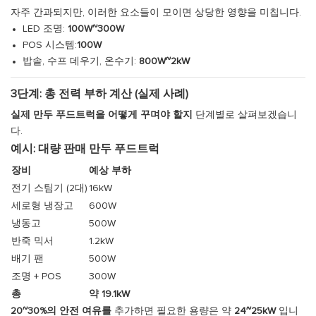
자주 간과되지만, 이러한 요소들이 모이면 상당한 영향을 미칩니다.
LED 조명:
100W~300W
POS 시스템:
100W
밥솥, 수프 데우기, 온수기:
800W~2kW
3단계: 총 전력 부하 계산 (실제 사례)
실제 만두 푸드트럭을 어떻게 꾸며야 할지
단계별로 살펴보겠습니
다.
예시: 대량 판매 만두 푸드트럭
장비
예상 부하
전기 스팀기 (2대)
16kW
세로형 냉장고
600W
냉동고
500W
반죽 믹서
1.2kW
배기 팬
500W
조명 + POS
300W
총
약 19.1kW
20~30%의 안전 여유를
추가하면 필요한 용량은 약
24~25kW
입니