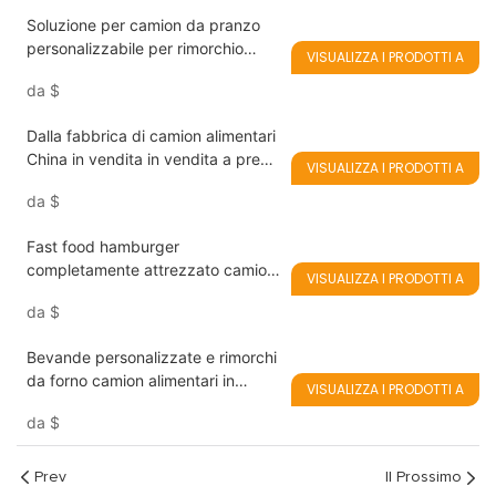
Soluzione per camion da pranzo
personalizzabile per rimorchio
VISUALIZZA I PRODOTTI A
alimentare KN-FS400
da
$
Dalla fabbrica di camion alimentari
China in vendita in vendita a prezzi
VISUALIZZA I PRODOTTI A
speciali! Trailer alimentare per la
da
$
pista
Fast food hamburger
completamente attrezzato camion
VISUALIZZA I PRODOTTI A
per alimenti mobili
da
$
Bevande personalizzate e rimorchi
da forno camion alimentari in
VISUALIZZA I PRODOTTI A
vendita
da
$
Prev
Il Prossimo