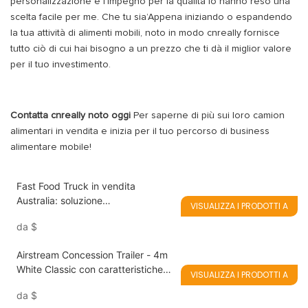
personalizzazione e l'impegno per la qualità lo hanno reso una
scelta facile per me. Che tu sia’Appena iniziando o espandendo
la tua attività di alimenti mobili, noto in modo cnreally fornisce
tutto ciò di cui hai bisogno a un prezzo che ti dà il miglior valore
per il tuo investimento.
Contatta cnreally noto oggi
Per saperne di più sui loro camion
alimentari in vendita e inizia per il tuo percorso di business
alimentare mobile!
Fast Food Truck in vendita
Australia: soluzione
VISUALIZZA I PRODOTTI A
personalizzabile e conveniente
da
$
Airstream Concession Trailer - 4m
White Classic con caratteristiche
VISUALIZZA I PRODOTTI A
personalizzate
da
$