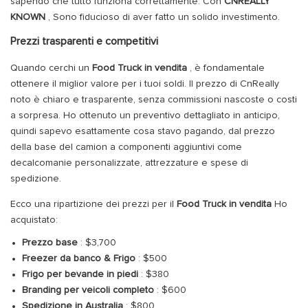
sapendo che tutto funziona correttamente. Con
CNREALLY
KNOWN
, Sono fiducioso di aver fatto un solido investimento.
Prezzi trasparenti e competitivi
Quando cerchi un
Food Truck in vendita
, è fondamentale
ottenere il miglior valore per i tuoi soldi. Il prezzo di CnReally
noto è chiaro e trasparente, senza commissioni nascoste o costi
a sorpresa. Ho ottenuto un preventivo dettagliato in anticipo,
quindi sapevo esattamente cosa stavo pagando, dal prezzo
della base del camion a componenti aggiuntivi come
decalcomanie personalizzate, attrezzature e spese di
spedizione.
Ecco una ripartizione dei prezzi per il
Food Truck in vendita
Ho
acquistato:
Prezzo base
: $3,700
Freezer da banco & Frigo
: $500
Frigo per bevande in piedi
: $380
Branding per veicoli completo
: $600
Spedizione in Australia
: $800