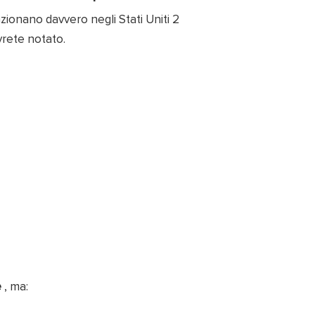
vrete notato.
e
, ma: