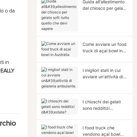
Guida all'allestimento
del chiosco per gelato
lo o da
soft: tutto quello che
devi sapere
Come avviare un food
truck di açai bowl in
Australia
ti in
I migliori stati in cui
EALLY
avviare un'attività di
gelateria ambulante.
I chioschi dei gelati
sono redditizi
d'estate?
rchio
I food truck che
vendono açaí bowl