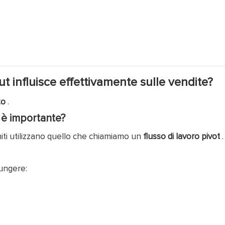
t influisce effettivamente sulle vendite?
to
.
é è importante?
Uniti utilizzano quello che chiamiamo un
flusso di lavoro pivot
.
iungere: