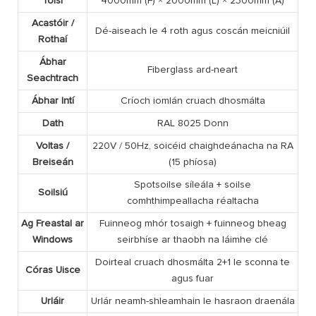
Toisí
4000mm (F) × 2000mm (L) × 2300mm (A)
Acastóir /
Dé-aiseach le 4 roth agus coscán meicniúil
Rothaí
Ábhar
Fiberglass ard-neart
Seachtrach
Ábhar Intí
Críoch iomlán cruach dhosmálta
Dath
RAL 8025 Donn
Voltas /
220V / 50Hz, soicéid chaighdeánacha na RA
Breiseán
(15 phíosa)
Spotsoilse síleála + soilse
Soilsiú
comhthimpeallacha réaltacha
Ag Freastal ar
Fuinneog mhór tosaigh + fuinneog bheag
Windows
seirbhíse ar thaobh na láimhe clé
Doirteal cruach dhosmálta 2+1 le sconna te
Córas Uisce
agus fuar
Urláir
Urlár neamh-shleamhain le hasraon draenála