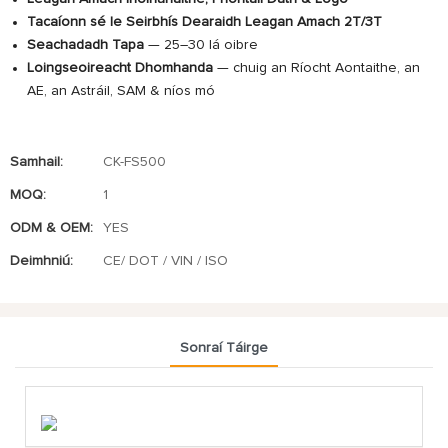
Tacaíonn sé le Seirbhís Dearaidh Leagan Amach 2T/3T
Seachadadh Tapa
— 25–30 lá oibre
Loingseoireacht Dhomhanda
— chuig an Ríocht Aontaithe, an
AE, an Astráil, SAM & níos mó
Samhail:
CK-FS500
MOQ:
1
ODM & OEM:
YES
Deimhniú:
CE/ DOT / VIN / ISO
Sonraí Táirge