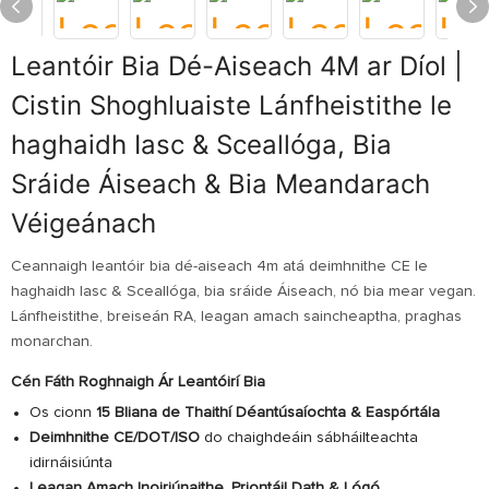
Leantóir Bia Dé-Aiseach 4M ar Díol |
Cistin Shoghluaiste Lánfheistithe le
haghaidh Iasc & Sceallóga, Bia
Sráide Áiseach & Bia Meandarach
Véigeánach
Ceannaigh leantóir bia dé-aiseach 4m atá deimhnithe CE le
haghaidh Iasc & Sceallóga, bia sráide Áiseach, nó bia mear vegan.
Lánfheistithe, breiseán RA, leagan amach saincheaptha, praghas
monarchan.
Cén Fáth Roghnaigh Ár Leantóirí Bia
Os cionn
15 Bliana de Thaithí Déantúsaíochta & Easpórtála
Deimhnithe CE/DOT/ISO
do chaighdeáin sábháilteachta
idirnáisiúnta
Leagan Amach Inoiriúnaithe, Priontáil Dath & Lógó