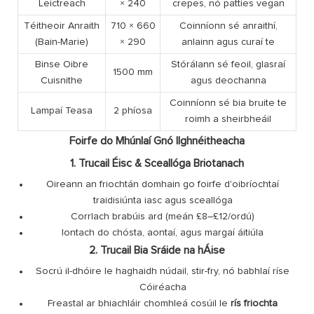
Leictreach
× 240
crepes, nó patties vegan
Téitheoir Anraith
710 × 660
Coinníonn sé anraithí,
(Bain-Marie)
× 290
anlainn agus curaí te
Binse Oibre
Stórálann sé feoil, glasraí
1500 mm
Cuisnithe
agus deochanna
Coinníonn sé bia bruite te
Lampaí Teasa
2 phíosa
roimh a sheirbheáil
Foirfe do Mhúnlaí Gnó Ilghnéitheacha
1. Trucail Éisc & Sceallóga Briotanach
Oireann an friochtán domhain go foirfe d'oibríochtaí
traidisiúnta iasc agus sceallóga
Corrlach brabúis ard (meán £8–£12/ordú)
Iontach do chósta, aontaí, agus margaí áitiúla
2. Trucail Bia Sráide na hÁise
Socrú il-dhóire le haghaidh núdail, stir-fry, nó babhlaí ríse
Cóiréacha
Freastal ar bhiachláir chomhleá cosúil le
rís friochta