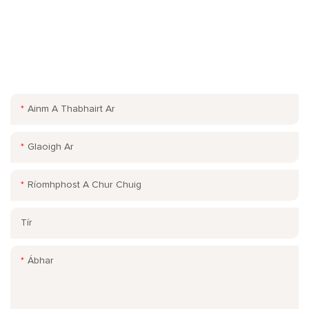
FAIGH I DTEAGMHÁIL LINN.
Fág do r-phost nó d’uimhir theileafóin san fhoirm teagmhála
ionas gur féidir linn luachan saor in aisce a sheoladh chugat le
haghaidh ár raon leathan dearaí!
Ainm A Thabhairt Ar
Glaoigh Ar
Ríomhphost A Chur Chuig
Tír
Ábhar