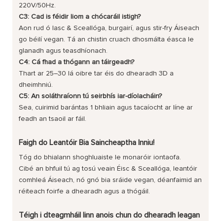
220V/50Hz.
C3: Cad is féidir liom a chócaráil istigh?
Aon rud ó Iasc & Sceallóga, burgairí, agus stir-fry Áiseach
go béilí vegan. Tá an chistin cruach dhosmálta éasca le
glanadh agus teasdhíonach.
C4: Cá fhad a thógann an táirgeadh?
Thart ar 25–30 lá oibre tar éis do dhearadh 3D a
dheimhniú.
C5: An soláthraíonn tú seirbhís iar-díolacháin?
Sea, cuirimid barántas 1 bhliain agus tacaíocht ar líne ar
feadh an tsaoil ar fáil.
Faigh do Leantóir Bia Saincheaptha Inniu!
Tóg do bhialann shoghluaiste le monaróir iontaofa.
Cibé an bhfuil tú ag tosú veain Éisc & Sceallóga, leantóir
comhleá Áiseach, nó gnó bia sráide vegan, déanfaimid an
réiteach foirfe a dhearadh agus a thógáil.
Téigh i dteagmháil linn anois chun do dhearadh leagan