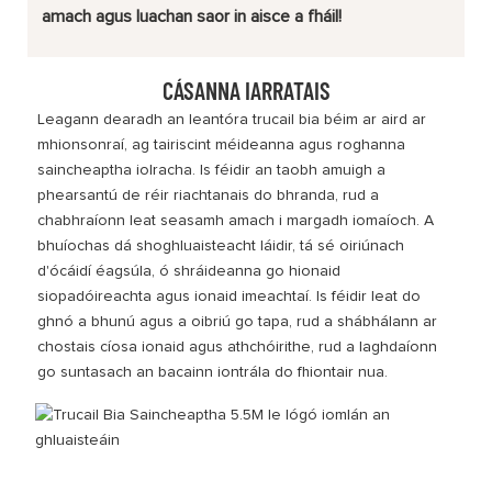
amach agus luachan saor in aisce a fháil!
CÁSANNA IARRATAIS
Leagann dearadh an leantóra trucail bia béim ar aird ar
mhionsonraí, ag tairiscint méideanna agus roghanna
saincheaptha iolracha. Is féidir an taobh amuigh a
phearsantú de réir riachtanais do bhranda, rud a
chabhraíonn leat seasamh amach i margadh iomaíoch. A
bhuíochas dá shoghluaisteacht láidir, tá sé oiriúnach
d'ócáidí éagsúla, ó shráideanna go hionaid
siopadóireachta agus ionaid imeachtaí. Is féidir leat do
ghnó a bhunú agus a oibriú go tapa, rud a shábhálann ar
chostais cíosa ionaid agus athchóirithe, rud a laghdaíonn
go suntasach an bacainn iontrála do fhiontair nua.