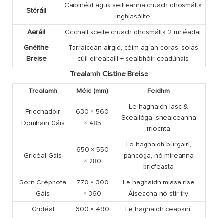
Caibinéid agus seilfeanna cruach dhosmálta
Stóráil
inghlasáilte
Aeráil
Cochall sceite cruach dhosmálta 2 mhéadar
Gnéithe
Tarraiceán airgid, céim ag an doras, solas
Breise
cúil eireabaill + sealbhóir ceadúnais
Trealamh Cistine Breise
Trealamh
Méid (mm)
Feidhm
Le haghaidh Iasc &
Friochadóir
630 × 560
Sceallóga, sneaiceanna
Domhain Gáis
× 485
friochta
Le haghaidh burgairí,
650 × 550
Gridéal Gáis
pancóga, nó míreanna
× 280
bricfeasta
Sorn Créphota
770 × 300
Le haghaidh miasa ríse
Gáis
× 360
Áiseacha nó stir-fry
Gridéal
600 × 490
Le haghaidh ceapairí,