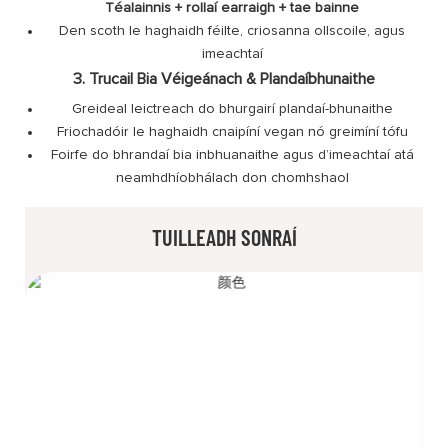
Téalainnis + rollaí earraigh + tae bainne
Den scoth le haghaidh féilte, criosanna ollscoile, agus
imeachtaí
3. Trucail Bia Véigeánach & Plandaíbhunaithe
Greideal leictreach do bhurgairí plandaí-bhunaithe
Friochadóir le haghaidh cnaipíní vegan nó greimíní tófu
Foirfe do bhrandaí bia inbhuanaithe agus d’imeachtaí atá
neamhdhíobhálach don chomhshaol
TUILLEADH SONRAÍ