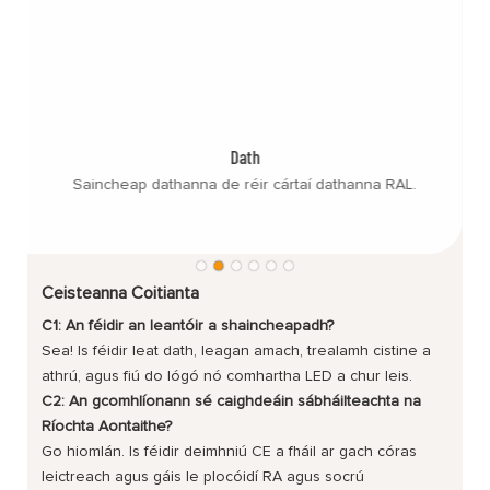
Dath
Saincheap dathanna de réir cártaí dathanna RAL.
Ceisteanna Coitianta
C1: An féidir an leantóir a shaincheapadh?
Sea! Is féidir leat dath, leagan amach, trealamh cistine a
athrú, agus fiú do lógó nó comhartha LED a chur leis.
C2: An gcomhlíonann sé caighdeáin sábháilteachta na
Ríochta Aontaithe?
Go hiomlán. Is féidir deimhniú CE a fháil ar gach córas
leictreach agus gáis le plocóidí RA agus socrú