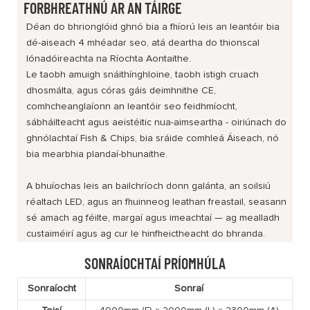
FORBHREATHNÚ AR AN TÁIRGE
Déan do bhrionglóid ghnó bia a fhíorú leis an leantóir bia
dé-aiseach 4 mhéadar seo, atá deartha do thionscal
lónadóireachta na Ríochta Aontaithe.
Le taobh amuigh snáithínghloine, taobh istigh cruach
dhosmálta, agus córas gáis deimhnithe CE,
comhcheanglaíonn an leantóir seo feidhmíocht,
sábháilteacht agus aeistéitic nua-aimseartha - oiriúnach do
ghnólachtaí Fish & Chips, bia sráide comhleá Áiseach, nó
bia mearbhia plandaí-bhunaithe.
A bhuíochas leis an bailchríoch donn galánta, an soilsiú
réaltach LED, agus an fhuinneog leathan freastail, seasann
sé amach ag féilte, margaí agus imeachtaí — ag mealladh
custaiméirí agus ag cur le hinfheictheacht do bhranda.
SONRAÍOCHTAÍ PRÍOMHÚLA
Sonraíocht
Sonraí