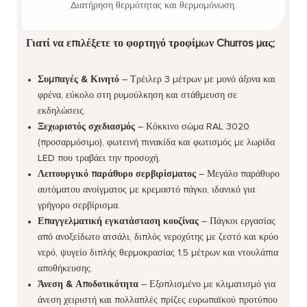
Διατήρηση θερμότητας και θερμομόνωση.
Γιατί να επιλέξετε το φορτηγό τροφίμων Churros μας;
Συμπαγές & Κινητό
– Τρέιλερ 3 μέτρων με μονό άξονα και
φρένα, εύκολο στη ρυμούλκηση και στάθμευση σε
εκδηλώσεις.
Ξεχωριστός σχεδιασμός
– Κόκκινο σώμα RAL 3020
(προσαρμόσιμο), φωτεινή πινακίδα και φωτισμός με λωρίδα
LED που τραβάει την προσοχή.
Λειτουργικό παράθυρο σερβιρίσματος
– Μεγάλο παράθυρο
αυτόματου ανοίγματος με κρεμαστό πάγκο, ιδανικό για
γρήγορο σερβίρισμα.
Επαγγελματική εγκατάσταση κουζίνας
– Πάγκοι εργασίας
από ανοξείδωτο ατσάλι, διπλός νεροχύτης με ζεστό και κρύο
νερό, ψυγείο διπλής θερμοκρασίας 1,5 μέτρων και ντουλάπια
αποθήκευσης.
Άνεση & Αποδοτικότητα
– Εξοπλισμένο με κλιματισμό για
άνεση χειριστή και πολλαπλές πρίζες ευρωπαϊκού προτύπου