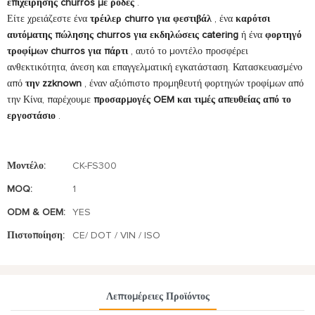
επιχείρησης churros με ρόδες
.
Είτε χρειάζεστε ένα
τρέιλερ churro για φεστιβάλ
, ένα
καρότσι
αυτόματης πώλησης churros για εκδηλώσεις catering
ή ένα
φορτηγό
τροφίμων churros για πάρτι
, αυτό το μοντέλο προσφέρει
ανθεκτικότητα, άνεση και επαγγελματική εγκατάσταση. Κατασκευασμένο
από
την zzknown
, έναν αξιόπιστο προμηθευτή φορτηγών τροφίμων από
την Κίνα, παρέχουμε
προσαρμογές OEM και τιμές απευθείας από το
εργοστάσιο
.
Μοντέλο:
CK-FS300
MOQ:
1
ODM & OEM:
YES
Πιστοποίηση:
CE/ DOT / VIN / ISO
Λεπτομέρειες Προϊόντος