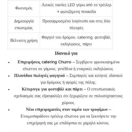
Λευκές ταινίες LED γύρω από το τρέιλερ
Φωτισμός
+ φωτιζόμενη πινακίδα
Δημιουργία
Προσαρμοσμένο λογότυπο και στις δύο
επωνυμίας
πλευρές
Φαγητό του δρόμου, catering, φεστιβάλ,
Βέλτιστη χρήση
εκδηλώσεις, πάρτι
Ιδανικό για
Επιχειρήσεις catering Churro
– Σερβίρετε φρεσκοψημένα
churros σε γάμους, γενέθλια ή εταιρικές εκδηλώσεις.
Πλανόδιοι πωλητές φαγητού
– Συμπαγείς και κινητοί, ιδανικοί
για δρόμους ή αγορές της πόλης.
Κέτερινγκ για φεστιβάλ και πάρτι
– Ο εντυπωσιακός
σχεδιασμός σας εξασφαλίζει ότι ξεχωρίζετε σε πολυσύχναστους
χώρους.
Νέοι επιχειρηματίες στον τομέα των τροφίμων
–
Ετοιμοπαράδοτο τρέιλερ churros για να ξεκινήσετε την
επιχείρησή σας με επιδόρπια σε χαμηλό κόστος.