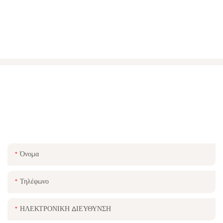
ΕΠΙΚΟΙΝΩΝΉΣΤΕ ΜΑΖΊ ΜΑΣ.
Απλώς αφήστε το email ή τον αριθμό τηλεφώνου σας στη φόρμα
επικοινωνίας για να σας στείλουμε μια δωρεάν προσφορά για τη μεγάλη
γκάμα των σχεδίων μας!
Όνομα
Τηλέφωνο
ΗΛΕΚΤΡΟΝΙΚΗ ΔΙΕΥΘΥΝΣΗ