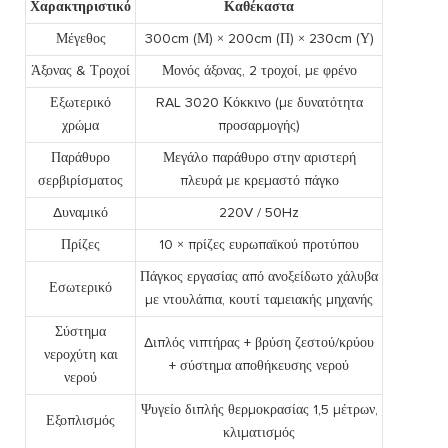
Χαρακτηριστικό
Καθέκαστα
Μέγεθος
300cm (Μ) × 200cm (Π) × 230cm (Υ)
Άξονας & Τροχοί
Μονός άξονας, 2 τροχοί, με φρένο
Εξωτερικό
RAL 3020 Κόκκινο (με δυνατότητα
χρώμα
προσαρμογής)
Παράθυρο
Μεγάλο παράθυρο στην αριστερή
σερβιρίσματος
πλευρά με κρεμαστό πάγκο
Δυναμικό
220V / 50Hz
Πρίζες
10 × πρίζες ευρωπαϊκού προτύπου
Πάγκος εργασίας από ανοξείδωτο χάλυβα
Εσωτερικό
με ντουλάπια, κουτί ταμειακής μηχανής
Σύστημα
Διπλός νιπτήρας + βρύση ζεστού/κρύου
νεροχύτη και
+ σύστημα αποθήκευσης νερού
νερού
Ψυγείο διπλής θερμοκρασίας 1,5 μέτρων,
Εξοπλισμός
κλιματισμός