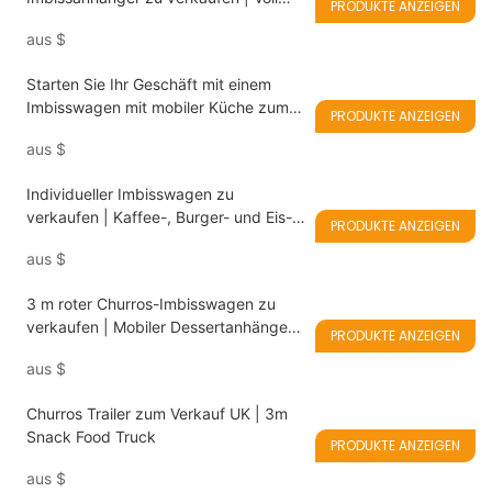
PRODUKTE ANZEIGEN
ausgestattete mobile Küche für Fish &
aus
$
Chips, asiatisches Street Food und
veganes Fast Food
Starten Sie Ihr Geschäft mit einem
Imbisswagen mit mobiler Küche zum
PRODUKTE ANZEIGEN
Verkauf
aus
$
Individueller Imbisswagen zu
verkaufen | Kaffee-, Burger- und Eis-
PRODUKTE ANZEIGEN
Imbisswagen
aus
$
3 m roter Churros-Imbisswagen zu
verkaufen | Mobiler Dessertanhänger
PRODUKTE ANZEIGEN
Starten Sie Ihr Churros-Geschäft
aus
$
überall
Churros Trailer zum Verkauf UK | 3m
Snack Food Truck
PRODUKTE ANZEIGEN
aus
$