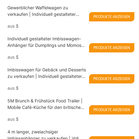
Gewerblicher Waffelwagen zu
verkaufen | Individuell gestalteter
PRODUKTE ANZEIGEN
mobiler Dessertwagen
aus
$
Individuell gestalteter Imbisswagen-
Anhänger für Dumplings und Momos
PRODUKTE ANZEIGEN
zu verkaufen
aus
$
Imbisswagen für Gebäck und Desserts
zu verkaufen | Individuell gestalteter
PRODUKTE ANZEIGEN
Bäckerei-Imbisswagen
aus
$
5M Brunch & Frühstück Food Trailer |
Mobile Café-Küche für den britischen
PRODUKTE ANZEIGEN
Markt
aus
$
4 m langer, zweiachsiger
Imbissanhänger zu verkaufen | Voll