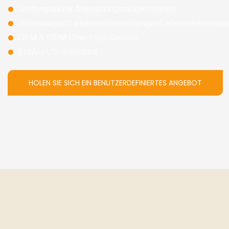
●
Umfangreiche Anpassungsmöglichkeiten
●
Imbisswagen/Lebensmittelanhänger/Lebensmittelwag
●
OEM & ODM One-Stop-Service
●
EU/AU/US -Standard
HOLEN SIE SICH EIN BENUTZERDEFINIERTES ANGEBOT