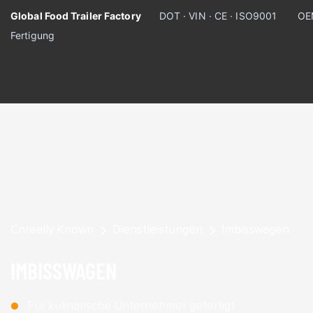
Global Food Trailer Factory
DOT · VIN · CE · ISO9001
OE
Fertigung
Cnreally Known
Dienstleistungen
Imbisswagen
IMBISSWAGEN
●
Für kulinarische Unternehmer gefertigt