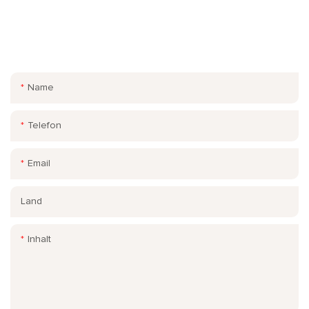
KONTAKTIEREN SIE UNS
Hinterlassen Sie einfach Ihre E-Mail oder Telefon nummer im
Kontakt formular, damit wir Ihnen ein kostenloses Angebot für
unsere breite Palette an Designs senden können!
Name
Telefon
Email
Land
Inhalt