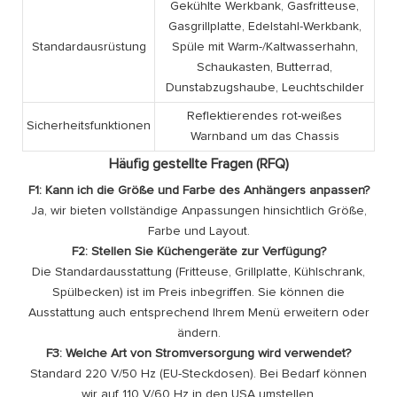
Gekühlte Werkbank, Gasfritteuse,
Gasgrillplatte, Edelstahl-Werkbank,
Standardausrüstung
Spüle mit Warm-/Kaltwasserhahn,
Schaukasten, Butterrad,
Dunstabzugshaube, Leuchtschilder
Reflektierendes rot-weißes
Sicherheitsfunktionen
Warnband um das Chassis
Häufig gestellte Fragen (RFQ)
F1: Kann ich die Größe und Farbe des Anhängers anpassen?
Ja, wir bieten vollständige Anpassungen hinsichtlich Größe,
Farbe und Layout.
F2: Stellen Sie Küchengeräte zur Verfügung?
Die Standardausstattung (Fritteuse, Grillplatte, Kühlschrank,
Spülbecken) ist im Preis inbegriffen. Sie können die
Ausstattung auch entsprechend Ihrem Menü erweitern oder
ändern.
F3: Welche Art von Stromversorgung wird verwendet?
Standard 220 V/50 Hz (EU-Steckdosen). Bei Bedarf können
wir auf 110 V/60 Hz in den USA umstellen.