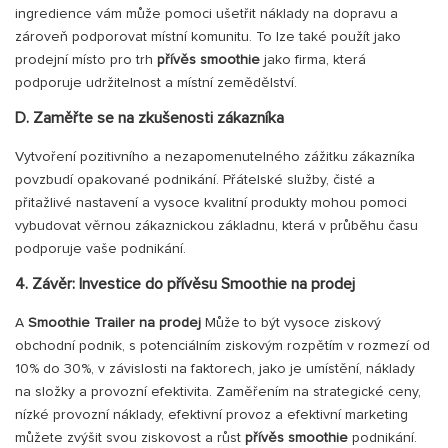
ingredience vám může pomoci ušetřit náklady na dopravu a
zároveň podporovat místní komunitu. To lze také použít jako
prodejní místo pro trh
přívěs smoothie
jako firma, která
podporuje udržitelnost a místní zemědělství.
D. Zaměřte se na zkušenosti zákazníka
Vytvoření pozitivního a nezapomenutelného zážitku zákazníka
povzbudí opakované podnikání. Přátelské služby, čisté a
přitažlivé nastavení a vysoce kvalitní produkty mohou pomoci
vybudovat věrnou zákaznickou základnu, která v průběhu času
podporuje vaše podnikání.
4. Závěr: Investice do přívěsu Smoothie na prodej
A
Smoothie Trailer na prodej
Může to být vysoce ziskový
obchodní podnik, s potenciálním ziskovým rozpětím v rozmezí od
10% do 30%, v závislosti na faktorech, jako je umístění, náklady
na složky a provozní efektivita. Zaměřením na strategické ceny,
nízké provozní náklady, efektivní provoz a efektivní marketing
můžete zvýšit svou ziskovost a růst
přívěs smoothie
podnikání.