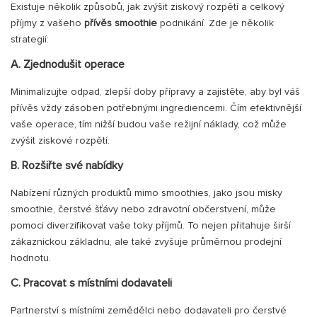
Existuje několik způsobů, jak zvýšit ziskový rozpětí a celkový
příjmy z vašeho
přívěs smoothie
podnikání. Zde je několik
strategií:
A. Zjednodušit operace
Minimalizujte odpad, zlepší doby přípravy a zajistěte, aby byl váš
přívěs vždy zásoben potřebnými ingrediencemi. Čím efektivnější
vaše operace, tím nižší budou vaše režijní náklady, což může
zvýšit ziskové rozpětí.
B. Rozšiřte své nabídky
Nabízení různých produktů mimo smoothies, jako jsou misky
smoothie, čerstvé šťávy nebo zdravotní občerstvení, může
pomoci diverzifikovat vaše toky příjmů. To nejen přitahuje širší
zákaznickou základnu, ale také zvyšuje průměrnou prodejní
hodnotu.
C. Pracovat s místními dodavateli
Partnerství s místními zemědělci nebo dodavateli pro čerstvé