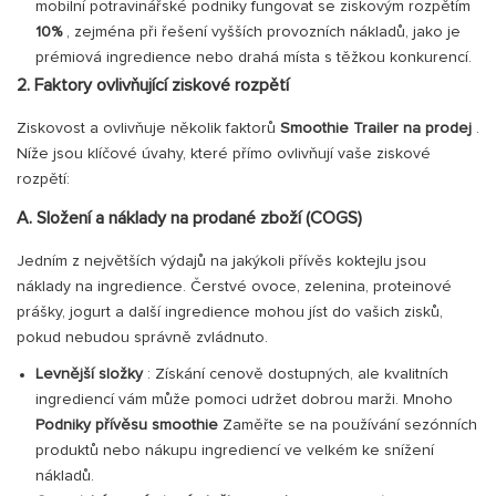
mobilní potravinářské podniky fungovat se ziskovým rozpětím
10%
, zejména při řešení vyšších provozních nákladů, jako je
prémiová ingredience nebo drahá místa s těžkou konkurencí.
2. Faktory ovlivňující ziskové rozpětí
Ziskovost a ovlivňuje několik faktorů
Smoothie Trailer na prodej
.
Níže jsou klíčové úvahy, které přímo ovlivňují vaše ziskové
rozpětí:
A. Složení a náklady na prodané zboží (COGS)
Jedním z největších výdajů na jakýkoli přívěs koktejlu jsou
náklady na ingredience. Čerstvé ovoce, zelenina, proteinové
prášky, jogurt a další ingredience mohou jíst do vašich zisků,
pokud nebudou správně zvládnuto.
Levnější složky
: Získání cenově dostupných, ale kvalitních
ingrediencí vám může pomoci udržet dobrou marži. Mnoho
Podniky přívěsu smoothie
Zaměřte se na používání sezónních
produktů nebo nákupu ingrediencí ve velkém ke snížení
nákladů.