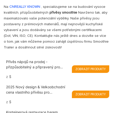
Na
CNREALLY KNOWN
, specializujeme se na budování vysoce
kvalitních, přizpůsobitelných
přívěsy smoothie
Navrženo tak, aby
maximalizovalo vaše potenciální výdělky. Naše přívěsy jsou
postaveny z prémiových materiálů, mají nejnovější kuchyňské
vybavení a jsou dodávány se všemi potřebnými certifikacemi
(Dot, VIN, ISO, CE). Kontaktujte nás ještě dnes a dozvíte se více
o tom, jak vám můžeme pomoci zahájit úspěšnou firmu Smoothie
Trailer a dosáhnout silné ziskovosti!
Přívěs nápojů na prodej -
přizpůsobitelný a připravený pro
ZOBRAZIT PRODUKTY
podnikání
z
$
2025 Nový design & Velkoobchodní
cena vlastního přívěsu pro
ZOBRAZIT PRODUKTY
potravinářský vůz na prodej s
z
$
certifikací CE/DOT
Kontejnerová restaurace barem