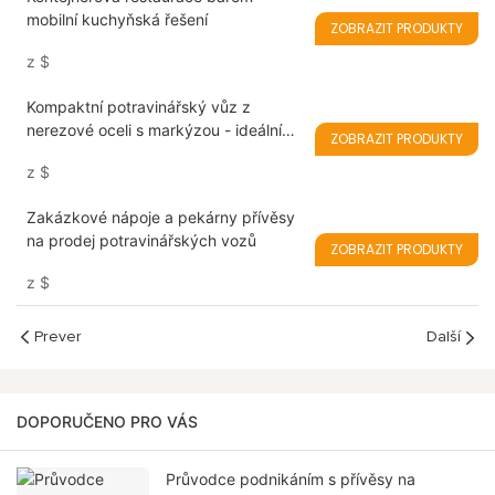
mobilní kuchyňská řešení
ZOBRAZIT PRODUKTY
z
$
Kompaktní potravinářský vůz z
nerezové oceli s markýzou - ideální
ZOBRAZIT PRODUKTY
mobilní řešení pro letní potravinářské
z
$
služby
Zakázkové nápoje a pekárny přívěsy
na prodej potravinářských vozů
ZOBRAZIT PRODUKTY
z
$
Prever
Další
DOPORUČENO PRO VÁS
Průvodce podnikáním s přívěsy na