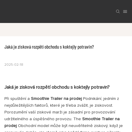
Jaká je zisková rozpětí obchodu s koktejly potravin?
2025-02-18
Jaká je zisková rozpětí obchodu s koktejly potravin?
Při spuštění a
Smoothie Trailer na prodej
Podnikání, jedním z
nejdůležitějších faktorů, které je třeba zvážit, je ziskovost.
Porozumění vaší ziskové marži je zásadní pro provozování
udržitelného a úspěšného provozu. The
Smoothie Trailer na
prodej
Obchodní model může být neuvěřitelně ziskový, když je