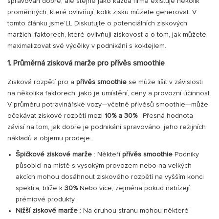
spravován dobře, ale stejně jako každá firma existuje několik
proměnných, které ovlivňují, kolik zisku můžete generovat. V
tomto článku jsme’LL Diskutujte o potenciálních ziskových
maržích, faktorech, které ovlivňují ziskovost a o tom, jak můžete
maximalizovat své výdělky v podnikání s koktejlem.
1. Průměrná zisková marže pro přívěs smoothie
Zisková rozpětí pro a
přívěs smoothie
se může lišit v závislosti
na několika faktorech, jako je umístění, ceny a provozní účinnost.
V průměru potravinářské vozy—včetně přívěsů smoothie—může
očekávat ziskové rozpětí mezi
10% a 30%
. Přesná hodnota
závisí na tom, jak dobře je podnikání spravováno, jeho režijních
nákladů a objemu prodeje.
Špičkové ziskové marže
: Někteří
přívěs smoothie
Podniky
působící na místě s vysokým provozem nebo na velkých
akcích mohou dosáhnout ziskového rozpětí na vyšším konci
spektra, blíže k
30%
Nebo více, zejména pokud nabízejí
prémiové produkty.
Nižší ziskové marže
: Na druhou stranu mohou některé