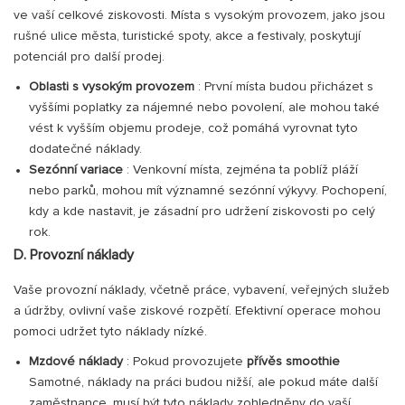
ve vaší celkové ziskovosti. Místa s vysokým provozem, jako jsou
rušné ulice města, turistické spoty, akce a festivaly, poskytují
potenciál pro další prodej.
Oblasti s vysokým provozem
: První místa budou přicházet s
vyššími poplatky za nájemné nebo povolení, ale mohou také
vést k vyšším objemu prodeje, což pomáhá vyrovnat tyto
dodatečné náklady.
Sezónní variace
: Venkovní místa, zejména ta poblíž pláží
nebo parků, mohou mít významné sezónní výkyvy. Pochopení,
kdy a kde nastavit, je zásadní pro udržení ziskovosti po celý
rok.
D. Provozní náklady
Vaše provozní náklady, včetně práce, vybavení, veřejných služeb
a údržby, ovlivní vaše ziskové rozpětí. Efektivní operace mohou
pomoci udržet tyto náklady nízké.
Mzdové náklady
: Pokud provozujete
přívěs smoothie
Samotné, náklady na práci budou nižší, ale pokud máte další
zaměstnance, musí být tyto náklady zohledněny do vaší