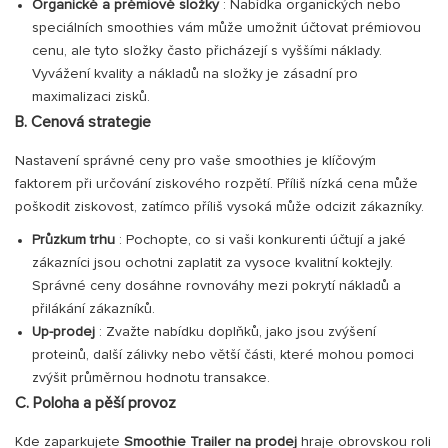
Organické a prémiové složky
: Nabídka organických nebo
speciálních smoothies vám může umožnit účtovat prémiovou
cenu, ale tyto složky často přicházejí s vyššími náklady.
Vyvážení kvality a nákladů na složky je zásadní pro
maximalizaci zisků.
B. Cenová strategie
Nastavení správné ceny pro vaše smoothies je klíčovým
faktorem při určování ziskového rozpětí. Příliš nízká cena může
poškodit ziskovost, zatímco příliš vysoká může odcizit zákazníky.
Průzkum trhu
: Pochopte, co si vaši konkurenti účtují a jaké
zákazníci jsou ochotni zaplatit za vysoce kvalitní koktejly.
Správné ceny dosáhne rovnováhy mezi pokrytí nákladů a
přilákání zákazníků.
Up-prodej
: Zvažte nabídku doplňků, jako jsou zvýšení
proteinů, další zálivky nebo větší části, které mohou pomoci
zvýšit průměrnou hodnotu transakce.
C. Poloha a pěší provoz
Kde zaparkujete
Smoothie Trailer na prodej
hraje obrovskou roli