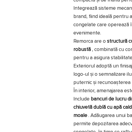
compactă și de înaltă perf
Integrează sisteme mecani
brand, fiind ideală pentru a
congelate care operează în l
evenimente.
Remorca are o
structură c
robustă
, combinată cu com
pentru a asigura stabilitat
Exteriorul adoptă un finis
logo-ul și o semnalizare il
puternic și recunoașterea 
În interior, amenajarea est
Include
bancuri de lucru di
chiuvetă dublă cu apă cald
moale
. Adăugarea unui ban
permite depozitarea adecv