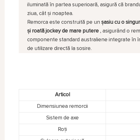
iluminată în partea superioară, asigură că brandu
ziua, cât și noaptea.
Remorca este construită pe un
șasiu cu o singu
și roată jockey de mare putere
, asigurând o remo
componente standard australiene integrate în în
de utilizare directă la sosire.
Articol
Dimensiunea remorcii
Sistem de axe
Roți