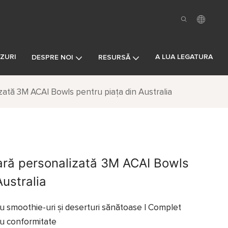
ZURI
A LUA LEGATURA
DESPRE NOI
RESURSĂ
ată 3M ACAI Bowls pentru piața din Australia
ră personalizată 3M ACAI Bowls
Australia
u smoothie-uri și deserturi sănătoase | Complet
ru conformitate