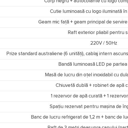
Corp negru + autocolante cu logo comp
Cutie luminoasă cu logo iluminată în
Geam mic față + geam principal de servire
Raft exterior pliabil pentru s
220V / 50Hz
Prize standard australiene (6 unități), cablaj intern ascu
Bandă luminoasă LED pe partea 
Masă de lucru din oțel inoxidabil cu du
Chiuvetă dublă + robinet de apă c
1 rezervor de apă curată + 1 rezervo
Spațiu rezervat pentru mașina de î
Banc de lucru refrigerat de 1,2 m + banc de l
Raft de 3 metri deasupra capului (part