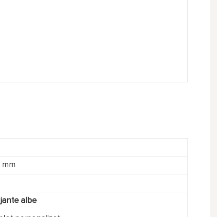
Î) mm
 jante albe