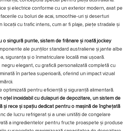
ormanță, concepută special pentru piața australiană.
ce și electrice conforme cu un exterior modern, axat pe
facerile cu boluri de acai, smoothie-uri și deserturi
ocații cu trafic intens, cum ar fi plaje, piețe stradale și
u o singură punte, sistem de frânare și roată jockey
ponente ale punților standard australiene și jante albe
ea, siguranța și o înmatriculare locală mai ușoară.
aj negru elegant, cu grafică personalizată completă cu
uminată în partea superioară, oferind un impact vizual
mărcii.
e optimizată pentru eficiență și siguranță alimentară.
n oțel inoxidabil cu dulapuri de depozitare, un sistem de
ă și rece și spațiu dedicat pentru o mașină de înghețată
c de lucru refrigerat și a unei unități de congelare
ată a ingredientelor pentru fructe proaspete și produse