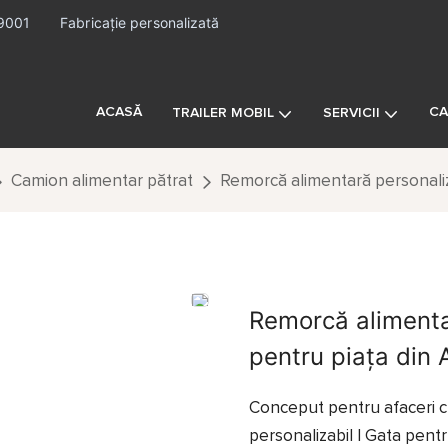
O9001
Fabricație personalizată
ACASĂ
CA
TRAILER MOBIL
SERVICII
Camion alimentar pătrat
Remorcă alimentară personaliz
Remorcă alimenta
pentru piața din 
Conceput pentru afaceri c
personalizabil | Gata pent