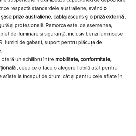
urile suspendate maximizează capacitatea de depozitare.
ice respectă standardele australiene, având
o
ase prize australiene, cablaj ascuns și o priză externă
,
igură și profesională. Remorca este, de asemenea,
let de iluminare și siguranță, inclusiv benzi luminoase
 lumini de gabarit, suport pentru plăcuța de
.
 oferă un echilibru între
mobilitate, conformitate,
țională
, ceea ce o face o alegere fiabilă atât pentru
 aflate la început de drum, cât și pentru cele aflate în