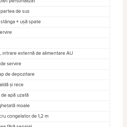
let personalizat
 partea de sus
 stânga + ușă spate
ervire
ns, intrare externă de alimentare AU
de servire
lap de depozitare
aldă și rece
r de apă uzată
nghețată moale
ucru congelator de 1,2 m
ea fără servire)