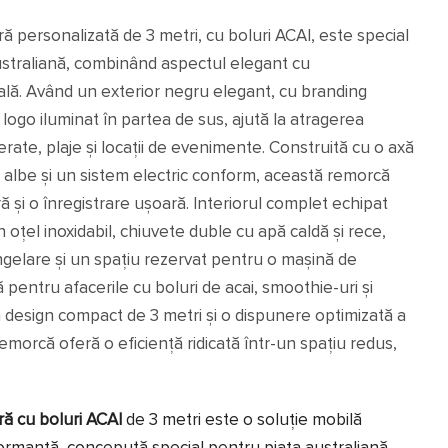
 personalizată de 3 metri, cu boluri ACAI, este special
straliană, combinând aspectul elegant cu
ală. Având un exterior negru elegant, cu branding
logo iluminat în partea de sus, ajută la atragerea
merate, plaje și locații de evenimente. Construită cu o axă
e albe și un sistem electric conform, această remorcă
ă și o înregistrare ușoară. Interiorul complet echipat
n oțel inoxidabil, chiuvete duble cu apă caldă și rece,
ongelare și un spațiu rezervat pentru o mașină de
pentru afacerile cu boluri de acai, smoothie-uri și
 design compact de 3 metri și o dispunere optimizată a
remorcă oferă o eficiență ridicată într-un spațiu redus,
ă cu boluri ACAI
de 3 metri este o soluție mobilă