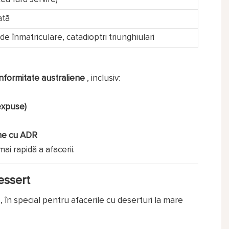
ată
e înmatriculare, catadioptri triunghiulari
onformitate australiene
, inclusiv:
 expuse)
rme cu ADR
ai rapidă a afacerii.
essert
, în special pentru afacerile cu deserturi la mare