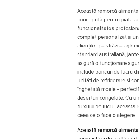
Această remorcă alimentară
concepută pentru piața au
funcționalitatea profesion
complet personalizat și un 
clienților pe străzile aglo
standard australiană, jant
asigură o funcționare sigur
include bancuri de lucru di
unități de refrigerare și c
înghețată moale - perfectă 
deserturi congelate. Cu un
fluxului de lucru, această 
ceea ce o face o alegere
Această
remorcă alimentar