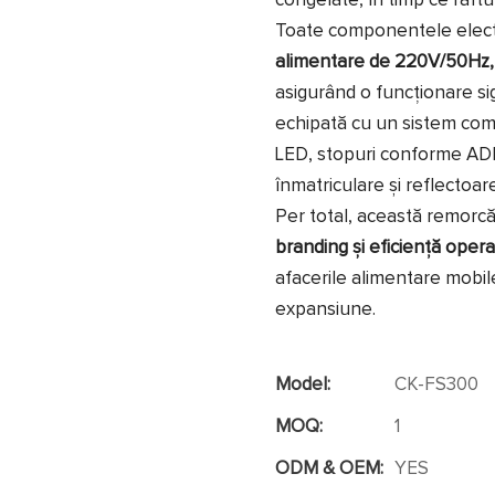
congelate, în timp ce raft
Toate componentele electr
alimentare de 220V/50Hz, ș
asigurând o funcționare s
echipată cu un sistem comp
LED, stopuri conforme ADR,
înmatriculare și reflectoare
Per total, această remorcă
branding și eficiență opera
afacerile alimentare mobile
expansiune.
Model:
CK-FS300
MOQ:
1
ODM & OEM:
YES