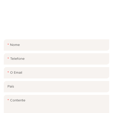
ENTRAR EM CONTATO CONOSCO
Basta deixar seu e-mail ou número de telefone no formulário de
contato para que possamos enviar-lhe uma cotação gratuita
para a nossa ampla gama de projetos!
Nome
Telefone
O Email
País
Contente