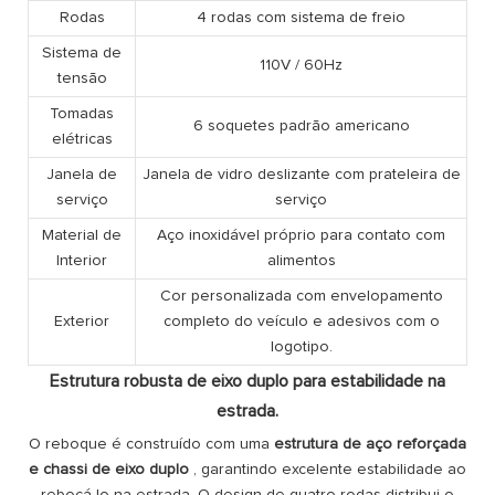
Rodas
4 rodas com sistema de freio
Sistema de
110V / 60Hz
tensão
Tomadas
6 soquetes padrão americano
elétricas
Janela de
Janela de vidro deslizante com prateleira de
serviço
serviço
Material de
Aço inoxidável próprio para contato com
Interior
alimentos
Cor personalizada com envelopamento
Exterior
completo do veículo e adesivos com o
logotipo.
Estrutura robusta de eixo duplo para estabilidade na
estrada.
O reboque é construído com uma
estrutura de aço reforçada
e chassi de eixo duplo
, garantindo excelente estabilidade ao
rebocá-lo na estrada. O design de quatro rodas distribui o