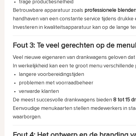
trage productiesnelheid
Betrouwbare apparatuur zoals
professionele blender
handhaven van een constante service tijdens drukk
Investeren in kwaliteitsapparatuur kan op de lange te
Fout 3: Te veel gerechten op de men
Veel nieuwe eigenaren van drankwagens geloven dat 
In werkelijkheid kan een te groot menu verschillend
langere voorbereidingstijden
problemen met voorraadbeheer
verwarde klanten
De meest succesvolle drankwagens bieden
8 tot 15 
Eenvoudige menukaarten stellen medewerkers in staat
waarborgen.
Fout 4: Het ontwerp en de branding va