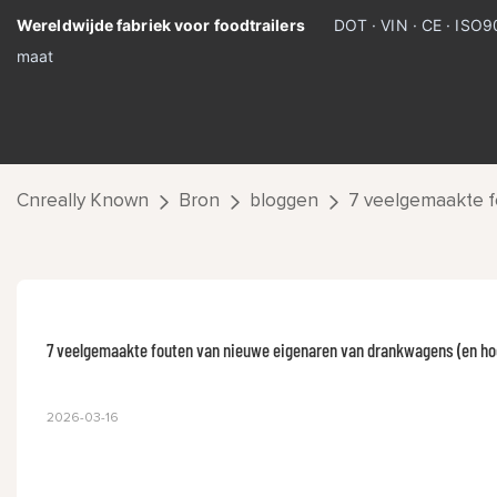
Wereldwijde fabriek voor foodtrailers
DOT · VIN · CE · ISO
maat
Cnreally Known
Bron
bloggen
7 veelgemaakte f
7 veelgemaakte fouten van nieuwe eigenaren van drankwagens (en hoe
2026-03-16