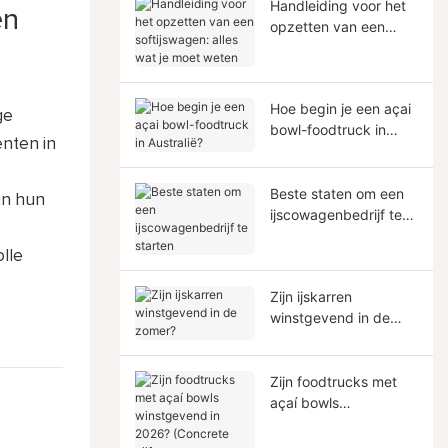
Handleiding voor het
en
opzetten van een
softijswagen: alles wat
je moet weten
Hoe begin je een açai
ge
bowl-foodtruck in
nten in
Australië?
Beste staten om een ​​
an hun
ijscowagenbedrijf te
starten
lle
Zijn ijskarren
winstgevend in de
zomer?
Zijn foodtrucks met
açaí bowls
winstgevend in 2026?
(Concrete cijfers en