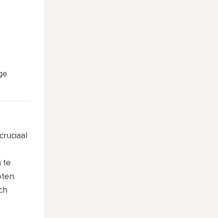
ge
cruciaal
 te
oten.
ich