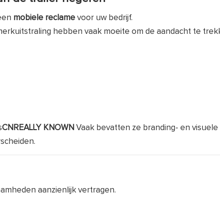
 een
mobiele reclame
voor uw bedrijf.
rkuitstraling hebben vaak moeite om de aandacht te trek
s
CNREALLY
KNOWN
Vaak bevatten ze branding- en visuele
rscheiden.
aamheden aanzienlijk vertragen.