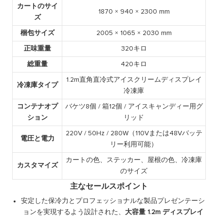
カートのサイ
1870 × 940 × 2300 mm
ズ
梱包サイズ
2005 × 1065 × 2030 mm
正味重量
320キロ
総重量
420キロ
1.2m直角直冷式アイスクリームディスプレイ
冷凍庫タイプ
冷凍庫
コンテナオプ
バケツ8個 / 箱12個 / アイスキャンディー用グ
ション
リッド
220V / 50Hz / 280W（110Vまたは48Vバッテ
電圧と電力
リー利用可能）
カートの色、ステッカー、屋根の色、冷凍庫
カスタマイズ
のサイズ
主なセールスポイント
安定した保冷力とプロフェッショナルな製品プレゼンテーシ
ョンを実現するよう設計された、
大容量 1.2m ディスプレイ