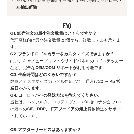
商品の安全到着を保証する強力な梱包を備えた
グローバ
ル輸出経験
FAQ
Q1. 卸売注文の最小注文数量はいくらですか？
代理店様向け最小注文数量は
1個
から。複数モデルも承りま
す。
Q2. ブ​​ランドロゴやカラーをカスタマイズできますか？
はい、キャノピープリントやサイドパネルのロゴステッカー
など、完全な
OEM/ODM サポートが
利用可能です。
Q3. 生産時間はどのくらいですか？
数量とカスタマイズのレベルに応じて、通常は
20 ～ 45 営
業日かかります
。
Q4. ヨーロッパへの発送方法を教えてください。
当社は、ハンブルク、ロッテルダム、バルセロナを含む EU
の港への
CIF、DDP、ドアツードアの海上
貨物輸送をサポー
トしています。
Q5. アフターサービスはありますか？