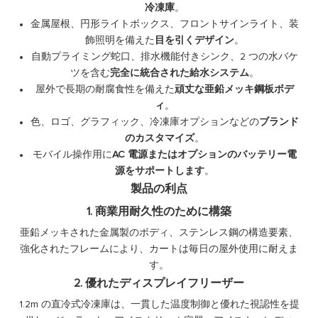
冷凍庫
。
金属屋根、円形ライトボックス、フロントサインライト、装
飾照明を備えた
目を引くデザイン
。
自動プライミング蛇口、排水機能付きシンク、2 つの水バケ
ツを含む
完全に統合された給水システム
。
屋外で長期の耐腐食性を備えた
頑丈な亜鉛メッキ鋼板ボデ
ィ
。
色、ロゴ、グラフィック、冷凍庫オプションなどの
ブランド
のカスタマイズ
。
モバイル操作用に
AC 電源またはオプションのバッテリー電
源をサポートします
。
製品の利点
1. 商業用耐久性のために構築
亜鉛メッキされた金属製のボディ、ステンレス鋼の構造要素、
強化されたフレームにより、カートは毎日の屋外使用に耐えま
す。
2. 優れたディスプレイフリーザー
1.2m の直冷式冷凍庫は、一貫した温度制御と優れた視認性を提