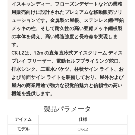
イスキャンディー、フローズンデザートなどの業務
用販売向けに設計されたプレミアムな移動販売ソリ
ューションです。金属製の屋根、ステンレス鋼/亜鉛
メッキの柱、そして耐久性の高い亜鉛メッキ鋼板製
の本体を備え、高い構造強度と長寿命を実現しま
す。
CK-LZ
は、1.2m の直角直冷式アイスクリーム ディス
プレイ フリーザー
、電動セルフプライミング蛇口、
排水シンク、二重水バケツ、柱状サイン ライト、お
よび前面サイン ライトを装備しており、屋外および
屋内の商業用途で強力な視覚的魅力と信頼性の高い
機能を提供します。
製品パラメータ
アイテム
仕様
モデル
CK-LZ