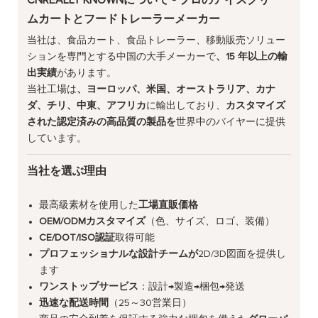
ムカートとフードトレーラーメーカー
当社は、食品カート、食品トレーラー、移動販売ソリュー
ションを専門とする中国の大手メーカーで
、15 年以上の輸
出実績
があります。
当社工場は
、ヨーロッパ、米国、オーストラリア、カナ
ダ、チリ、中東、アフリカ
に輸出しており、
カスタマイズ
された認定済みの高品質の製品を
世界中のバイヤーに提供
しています。
当社を選ぶ理由
最高級素材を使用した
工場直販価格
OEM/ODMカスタマイズ
（色、サイズ、ロゴ、装備）
CE/DOT/ISO認証
取得可能
プロフェッショナルな設計チームが
2D/3D図面を提供し
ます
ワンストップサービス
：設計→製造→梱包→発送
迅速な配送時間
（25～30営業日）