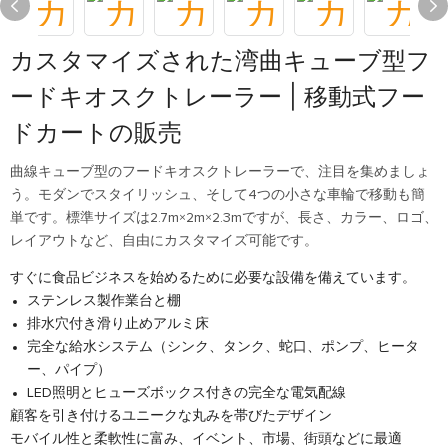
カスタマイズされた湾曲キューブ型フ
ードキオスクトレーラー | 移動式フー
ドカートの販売
曲線キューブ型のフードキオスクトレーラーで、注目を集めましょ
う。モダンでスタイリッシュ、そして4つの小さな車輪で移動も簡
単です。標準サイズは2.7m×2m×2.3mですが、長さ、カラー、ロゴ、
レイアウトなど、自由にカスタマイズ可能です。
すぐに食品ビジネスを始めるために必要な設備を備えています。
ステンレス製作業台と棚
排水穴付き滑り止めアルミ床
完全な給水システム（シンク、タンク、蛇口、ポンプ、ヒータ
ー、パイプ）
LED照明とヒューズボックス付きの完全な電気配線
顧客を引き付けるユニークな丸みを帯びたデザイン
モバイル性と柔軟性に富み、イベント、市場、街頭などに最適