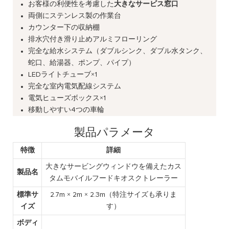
お客様の利便性を考慮した
大きなサービス窓口
両側にステンレス製の作業台
カウンター下の収納棚
排水穴付き滑り止めアルミフローリング
完全な給水システム（ダブルシンク、ダブル水タンク、
蛇口、給湯器、ポンプ、パイプ）
LEDライトチューブ×1
完全な室内電気配線システム
電気ヒューズボックス×1
移動しやすい4つの車輪
製品パラメータ
特徴
詳細
大きなサービングウィンドウを備えたカス
製品名
タムモバイルフードキオスクトレーラー
標準サ
2.7m × 2m × 2.3m（特注サイズも承りま
イズ
す）
ボディ