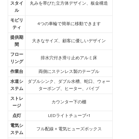
スタイ
丸みを帯びた立方体デザイン、板金構造
ル
モビリ
4つの車輪で簡単に移動できます
ティ
提供期
大きなサイズ、顧客に優しいデザイン
間
フロー
排水穴付き滑り止めアルミ床
リング
作業台
両側にステンレス製のテーブル
水道シ
ダブルシンク、ダブル水槽、蛇口、ウォー
ステム
ターポンプ、ヒーター、パイプ
ストレ
カウンター下の棚
ージ
点灯
LEDライトチューブ×1
電気シ
フル配線 + 電気ヒューズボックス
ステム