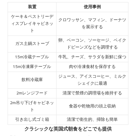
装置
使用事例
ケーキ＆ペストリーデ
クロワッサン、マフィン、ドーナツ
ィスプレイキャビネッ
を展示する
ト
卵、ベーコン、ソーセージ、ベイク
ガス土鍋ストーブ
ドビーンズなどを調理する
1.5m冷蔵テーブル
牛乳、チーズ、サラダを新鮮に保つ
1.5m冷凍庫テーブル
肉や冷凍食材を保存する
ジュース、アイスコーヒー、ミルク
飲料冷蔵庫
シェイクに最適
2mレンジフード
清潔で禁煙の調理場を維持する
2m吊り下げキャビネッ
食器や乾物用の頭上収納
ト
引き出し式ゴミ箱
清潔で衛生的、掃除も簡単
クラシックな英国式朝食をどこでも提供