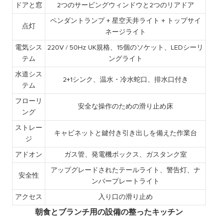
ドアと窓
2つのサービングウィンドウと2つのリアドア
ペンダントランプ + 星空天井ライト + トップサイ
点灯
ネージライト
電気シス
220V / 50Hz UK規格、15個のソケット、LEDシーリ
テム
ングライト
水道シス
2+1シンク、温水・冷水蛇口、排水口付き
テム
フローリ
安全な操作のための滑り止め床
ング
ストレー
キャビネットと鍵付き引き出しを備えた作業台
ジ
アドオン
ガス管、発電機ボックス、ガスタンク室
アップグレードされたテールライト、警告灯、ナ
安全性
ンバープレートライト
アクセス
入り口の滑り止め
朝食とブランチ用の設備の整ったキッチン