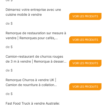
street food asiatique et restauration
rapide végétalienne
Démarrez votre entreprise avec une
cuisine mobile à vendre
VOIR LES PRODUITS
de
$
Remorque de restauration sur mesure à
vendre | Remorques pour cafés,
VOIR LES PRODUITS
hamburgers et glaces
de
$
Camion-restaurant de churros rouges
de 3 m à vendre | Remorque à desserts
VOIR LES PRODUITS
mobile. Démarrez votre activité de
de
$
churros où que vous soyez.
Remorque Churros à vendre UK |
Camion de nourriture à collation
VOIR LES PRODUITS
personnalisée 3M
de
$
Fast Food Truck à vendre Australie: