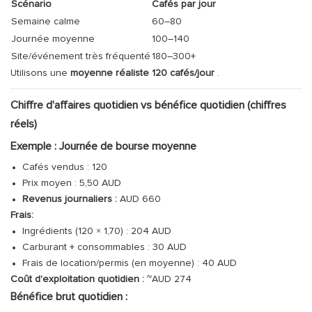
Scénario
Cafés par jour
Semaine calme
60–80
Journée moyenne
100–140
Site/événement très fréquenté
180–300+
Utilisons une
moyenne réaliste
120 cafés/jour
.
Chiffre d'affaires quotidien vs bénéfice quotidien (chiffres
réels)
Exemple : Journée de bourse moyenne
Cafés vendus : 120
Prix ​​moyen : 5,50 AUD
Revenus journaliers :
AUD 660
Frais:
Ingrédients (120 × 1,70) : 204 AUD
Carburant + consommables : 30 AUD
Frais de location/permis (en moyenne) : 40 AUD
Coût d'exploitation quotidien :
~AUD 274
Bénéfice brut quotidien :