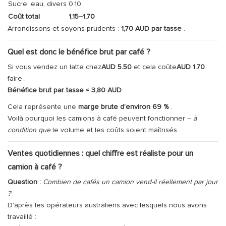
Sucre, eau, divers
0.10
Coût total
1,15–1,70
Arrondissons et soyons prudents :
1,70 AUD par tasse
.
Quel est donc le bénéfice brut par café ?
Si vous vendez un latte chez
AUD 5.50
et cela coûte
AUD 1.70
faire :
Bénéfice brut par tasse ≈ 3,80 AUD
Cela représente une
marge brute d'environ 69 %
.
Voilà pourquoi les camions à café peuvent fonctionner –
à
condition que
le volume et les coûts soient maîtrisés.
Ventes quotidiennes : quel chiffre est réaliste pour un
camion à café ?
Question :
Combien de cafés un camion vend-il réellement par jour
?
D'après les opérateurs australiens avec lesquels nous avons
travaillé :