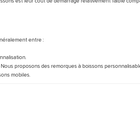
issons est leur coût de démarrage relativement faible comp
néralement entre :
nnalisation.
Nous proposons des remorques à boissons personnalisabl
sons mobiles.