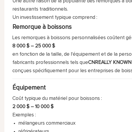
Une autre raison de la popularité des remorques à bo
restaurants traditionnels.
Un investissement typique comprend :
Remorque à boissons
Les remorques à boissons personnalisées coûtent gé
8 000 $ – 25 000 $
en fonction de la taille, de l'équipement et de la perso
fabricants professionnels tels que
CNREALLY KNOWN
conçues spécifiquement pour les entreprises de bois
Équipement
Coût typique du matériel pour boissons :
2 000 $ – 10 000 $
Exemples :
mélangeurs commerciaux
réfrigérateurs