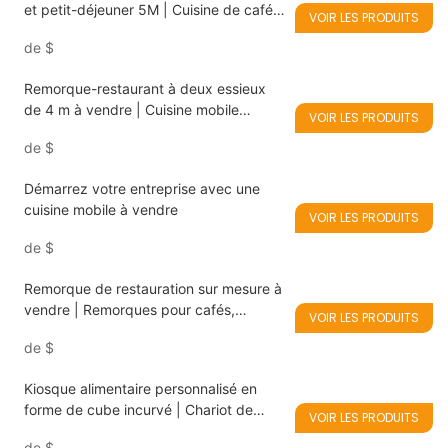
et petit-déjeuner 5M | Cuisine de café
VOIR LES PRODUITS
mobile pour le marché britannique
de
$
Remorque-restaurant à deux essieux
de 4 m à vendre | Cuisine mobile
VOIR LES PRODUITS
entièrement équipée pour fish & chips,
de
$
street food asiatique et restauration
rapide végétalienne
Démarrez votre entreprise avec une
cuisine mobile à vendre
VOIR LES PRODUITS
de
$
Remorque de restauration sur mesure à
vendre | Remorques pour cafés,
VOIR LES PRODUITS
hamburgers et glaces
de
$
Kiosque alimentaire personnalisé en
forme de cube incurvé | Chariot de
VOIR LES PRODUITS
restauration mobile à vendre
de
$