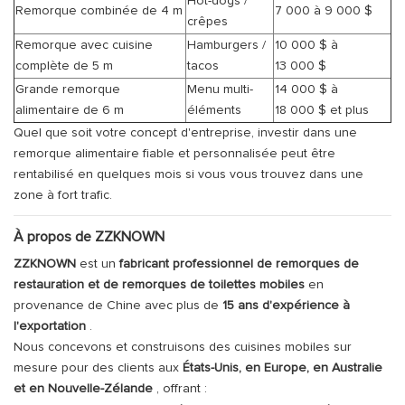
Hot-dogs /
Remorque combinée de 4 m
7 000 à 9 000 $
crêpes
Remorque avec cuisine
Hamburgers /
10 000 $ à
complète de 5 m
tacos
13 000 $
Grande remorque
Menu multi-
14 000 $ à
alimentaire de 6 m
éléments
18 000 $ et plus
Quel que soit votre concept d'entreprise, investir dans une
remorque alimentaire fiable et personnalisée peut être
rentabilisé en quelques mois si vous vous trouvez dans une
zone à fort trafic.
À propos de ZZKNOWN
ZZKNOWN
est un
fabricant professionnel de remorques de
restauration et de remorques de toilettes mobiles
en
provenance de Chine avec plus de
15 ans d'expérience à
l'exportation
.
Nous concevons et construisons des cuisines mobiles sur
mesure pour des clients aux
États-Unis, en Europe, en Australie
et en Nouvelle-Zélande
, offrant :