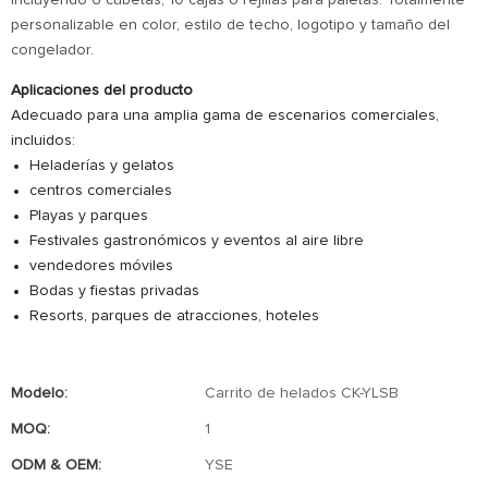
incluyendo 6 cubetas, 10 cajas o rejillas para paletas. Totalmente
personalizable en color, estilo de techo, logotipo y tamaño del
congelador.
Aplicaciones del producto
Adecuado para una amplia gama de escenarios comerciales,
incluidos:
Heladerías y gelatos
centros comerciales
Playas y parques
Festivales gastronómicos y eventos al aire libre
vendedores móviles
Bodas y fiestas privadas
Resorts, parques de atracciones, hoteles
Modelo:
Carrito de helados CK-YLSB
MOQ:
1
ODM & OEM:
YSE