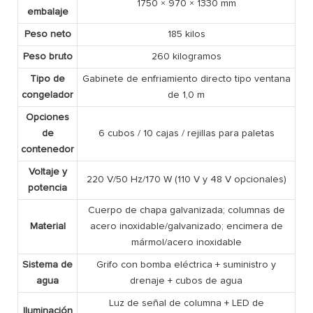
1750 × 970 × 1330 mm
embalaje
Peso neto
185 kilos
Peso bruto
260 kilogramos
Tipo de
Gabinete de enfriamiento directo tipo ventana
congelador
de 1,0 m
Opciones
de
6 cubos / 10 cajas / rejillas para paletas
contenedor
Voltaje y
220 V/50 Hz/170 W (110 V y 48 V opcionales)
potencia
Cuerpo de chapa galvanizada; columnas de
Material
acero inoxidable/galvanizado; encimera de
mármol/acero inoxidable
Sistema de
Grifo con bomba eléctrica + suministro y
agua
drenaje + cubos de agua
Luz de señal de columna + LED de
Iluminación