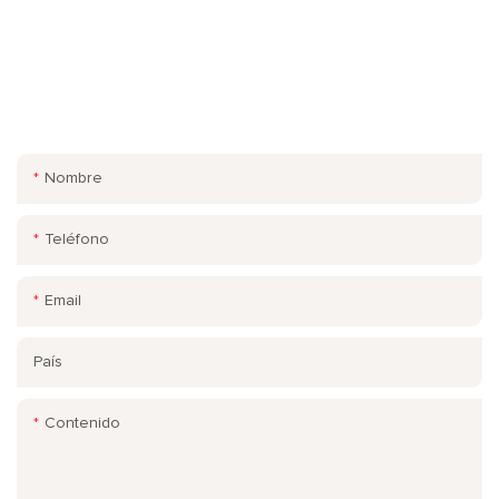
PONTE EN CONTACTO CON NOSOTROS
¡Simplemente deje su correo electrónico o número de teléfono
en el formulario de contacto para que podamos enviarle una
cotización gratuita para nuestra amplia gama de diseños!
Nombre
Teléfono
Email
País
Contenido