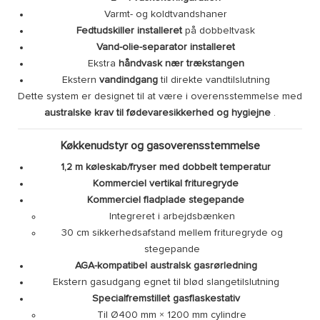
Varmt- og koldtvandshaner
Fedtudskiller installeret
på dobbeltvask
Vand-olie-separator installeret
Ekstra
håndvask nær trækstangen
Ekstern
vandindgang
til direkte vandtilslutning
Dette system er designet til at være i overensstemmelse med
australske krav til fødevaresikkerhed og hygiejne
.
Køkkenudstyr og gasoverensstemmelse
1,2 m køleskab/fryser med dobbelt temperatur
Kommerciel vertikal frituregryde
Kommerciel fladplade stegepande
Integreret i arbejdsbænken
30 cm sikkerhedsafstand mellem frituregryde og
stegepande
AGA-kompatibel australsk gasrørledning
Ekstern gasudgang egnet til blød slangetilslutning
Specialfremstillet gasflaskestativ
Til Ø400 mm × 1200 mm cylindre