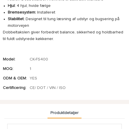
Hjul:
4 hjul, hvide fælge
Bremsesystem:
Installeret
Stabilitet:
Designet til tung læsning af udstyr og bugsering på
motorvejen
Dobbeltakslen giver forbedret balance, sikkerhed og holdbarhed
til fuldt udstyrede køkkener.
Model:
CK-FS400
MOQ:
1
ODM & OEM:
YES
Certificering:
CE/ DOT / VIN / ISO
Produktdetaljer