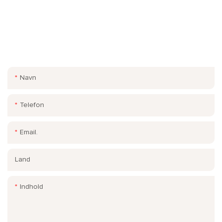
KONTAKT OS.
Indtast blot din e-mail eller telefonnummer i kontaktformularen,
så vi kan sende dig et gratis tilbud på vores brede udvalg af
designs!
Navn
Telefon
Email.
Land
Indhold