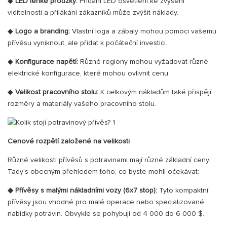
◆
LED lehké proužky:
Přidání LED osvětlení ke zvýšení
viditelnosti a přilákání zákazníků může zvýšit náklady.
◆
Logo a branding:
Vlastní loga a zábaly mohou pomoci vašemu
přívěsu vyniknout, ale přidat k počáteční investici.
◆
Konfigurace napětí:
Různé regiony mohou vyžadovat různé
elektrické konfigurace, které mohou ovlivnit cenu.
◆
Velikost pracovního stolu:
K celkovým nákladům také přispějí
rozměry a materiály vašeho pracovního stolu.
Cenové rozpětí založené na velikosti
Různé velikosti přívěsů s potravinami mají různé základní ceny.
Tady’s obecným přehledem toho, co byste mohli očekávat:
◆
Přívěsy s malými nákladními vozy (6x7 stop):
Tyto kompaktní
přívěsy jsou vhodné pro malé operace nebo specializované
nabídky potravin. Obvykle se pohybují od 4 000 do 6 000 $.