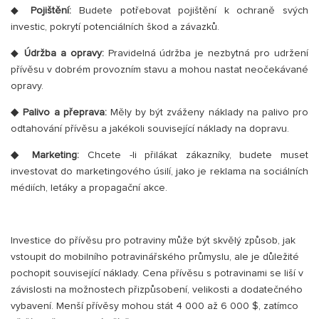
◆
Pojištění:
Budete potřebovat pojištění k ochraně svých
investic, pokrytí potenciálních škod a závazků.
◆
Údržba a opravy:
Pravidelná údržba je nezbytná pro udržení
přívěsu v dobrém provozním stavu a mohou nastat neočekávané
opravy.
◆
Palivo a přeprava:
Měly by být zváženy náklady na palivo pro
odtahování přívěsu a jakékoli související náklady na dopravu.
◆
Marketing:
Chcete -li přilákat zákazníky, budete muset
investovat do marketingového úsilí, jako je reklama na sociálních
médiích, letáky a propagační akce.
Investice do přívěsu pro potraviny může být skvělý způsob, jak
vstoupit do mobilního potravinářského průmyslu, ale je důležité
pochopit související náklady. Cena přívěsu s potravinami se liší v
závislosti na možnostech přizpůsobení, velikosti a dodatečného
vybavení. Menší přívěsy mohou stát 4 000 až 6 000 $, zatímco