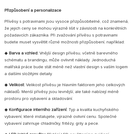
Přizpůsobení a personalizace
Přívěsy s potravinami jsou vysoce přizpůsobitelné, což znamená,
že jejich ceny se mohou výrazně lišit v závislosti na konkrétních
požadavcích zákazníka. Při zvažování přívěsu s potravinami
budete muset vysvětlit různé možnosti přizpůsobení, například:
◆
Barva a vzhled:
Vnější design přívěsu, včetně barevného
schématu a brandingu, může ovlivnit náklady. Jednoduchá
malířská práce bude stát méně než vlastní design s vaším logem
a dalšími složitými detaily.
◆
Velikost:
Velikost přívěsu je hlavním faktorem jeho celkových
nákladů. Menší přívěsy jsou levnější, ale také nabízejí méně
prostoru pro vybavení a skladování.
◆
Konfigurace interního zařízení:
Typ a kvalita kuchyňského
vybavení, které instalujete, výrazně ovlivní cenu. Společné
vybavení zahrnuje chladničky, fritézy, grily a pece.