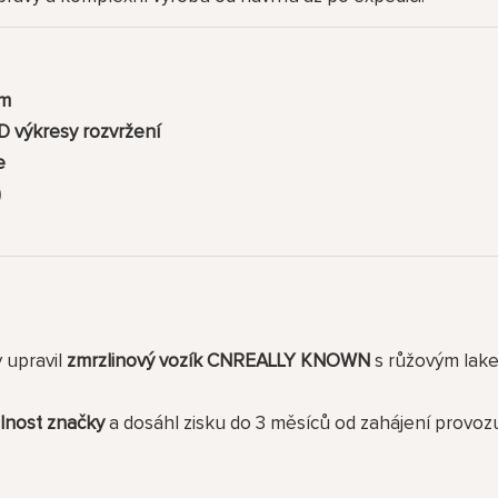
em
D výkresy rozvržení
e
)
y upravil
zmrzlinový vozík CNREALLY KNOWN
s růžovým lake
elnost značky
a dosáhl zisku do 3 měsíců od zahájení provoz