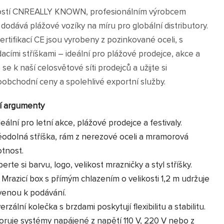
ností CNREALLY KNOWN, profesionálním výrobcem
 dodává plážové vozíky na míru pro globální distributory.
ertifikací CE jsou vyrobeny z pozinkované oceli, s
cími stříškami – ideální pro plážové prodejce, akce a
se k naší celosvětové síti prodejců a užijte si
bchodní ceny a spolehlivé exportní služby.
ní argumenty
eální pro letní akce, plážové prodejce a festivaly.
odolná stříška, rám z nerezové oceli a mramorová
otnost.
erte si barvu, logo, velikost mrazničky a styl stříšky.
Mrazicí box s přímým chlazením o velikosti 1,2 m udržuje
avenou k podávání.
rzální kolečka s brzdami poskytují flexibilitu a stabilitu.
ruje systémy napájené z napětí 110 V, 220 V nebo z