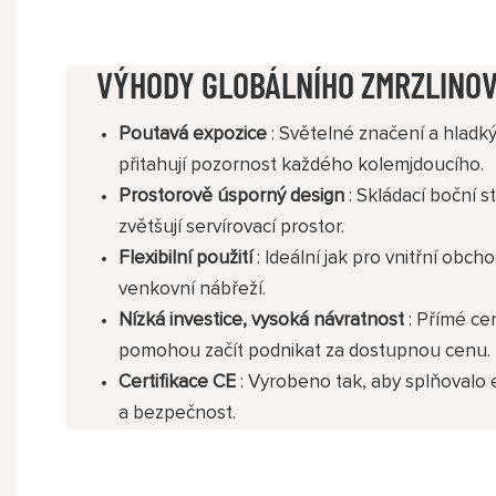
VÝHODY GLOBÁLNÍHO ZMRZLINOV
Poutavá expozice
: Světelné značení a hlad
přitahují pozornost každého kolemjdoucího.
Prostorově úsporný design
: Skládací boční s
zvětšují servírovací prostor.
Flexibilní použití
: Ideální jak pro vnitřní obch
venkovní nábřeží.
Nízká investice, vysoká návratnost
: Přímé ce
pomohou začít podnikat za dostupnou cenu.
Certifikace CE
: Vyrobeno tak, aby splňovalo
a bezpečnost.