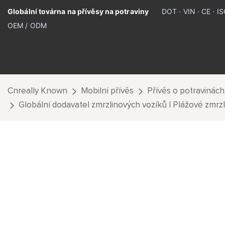
Globální továrna na přívěsy na potraviny
DOT · VIN · CE · 
OEM / ODM
Cnreally Known
Mobilní přívěs
Přívěs o potravinách
Globální dodavatel zmrzlinových vozíků | Plážové zmrz