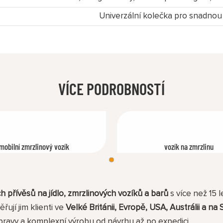
Univerzální kolečka pro snadnou
VÍCE PODROBNOSTÍ
mobilní zmrzlinový vozík
vozík na zmrzlinu
h přívěsů na jídlo, zmrzlinových vozíků a barů
s více než 15 
řují jim klienti ve
Velké Británii, Evropě, USA, Austrálii a n
avy a komplexní výrobu od návrhu až po expedici.