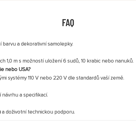
FAQ
í barvu a dekorativní samolepky.
ch 1,0 m s možností uložení 6 sudů, 10 krabic nebo nanuků.
ánie nebo USA?
ými systémy 110 V nebo 220 V dle standardů vaší země.
návrhu a specifikací.
u
a doživotní technickou podporu.