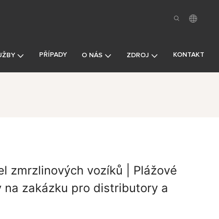
PŘÍPADY
KONTAKT
UŽBY
O NÁS
ZDROJ
l zmrzlinových vozíků | Plážové
 na zakázku pro distributory a