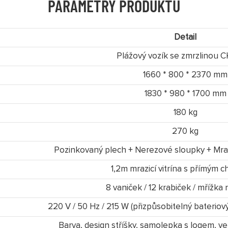
PARAMETRY PRODUKTU
Detail
Plážový vozík se zmrzlinou C
1660 * 800 * 2370 mm
1830 * 980 * 1700 mm
180 kg
270 kg
Pozinkovaný plech + Nerezové sloupky + Mr
1,2m mrazicí vitrína s přímým 
8 vaniček / 12 krabiček / mřížka
220 V / 50 Hz / 215 W (přizpůsobitelný bateriov
Barva, design stříšky, samolepka s logem, ve