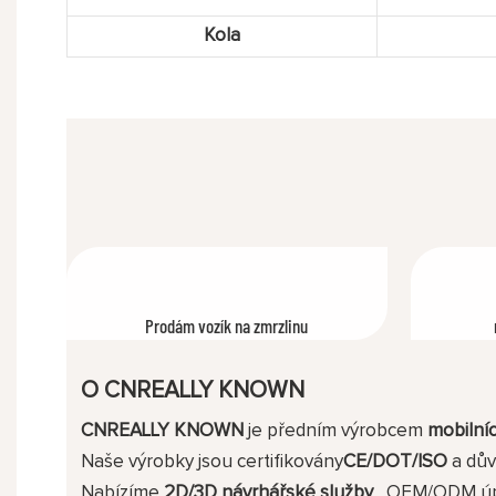
Kola
Prodám vozík na zmrzlinu
O CNREALLY KNOWN
CNREALLY KNOWN
je předním výrobcem
mobilníc
Naše výrobky jsou certifikovány
CE/DOT/ISO
a důvě
Nabízíme
2D/3D návrhářské služby
, OEM/ODM úpr