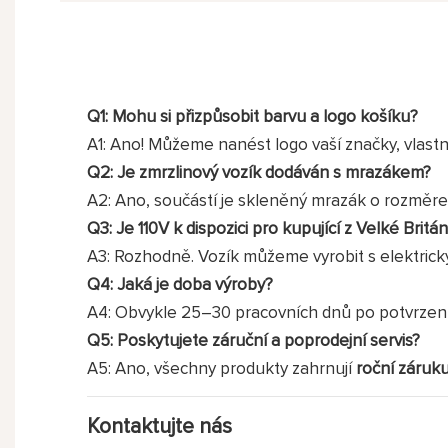
Q1: Mohu si přizpůsobit barvu a logo košíku?
A1: Ano! Můžeme nanést logo vaší značky, vlastn
Q2: Je zmrzlinový vozík dodáván s mrazákem?
A2: Ano, součástí je skleněný mrazák o rozměre
Q3: Je 110V k dispozici pro kupující z Velké Brit
A3: Rozhodně. Vozík můžeme vyrobit s elektrick
Q4: Jaká je doba výroby?
A4: Obvykle 25–30 pracovních dnů po potvrzení 
Q5: Poskytujete záruční a poprodejní servis?
A5: Ano, všechny produkty zahrnují
roční záruk
Kontaktujte nás