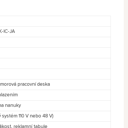
K-IC-JA
amorová pracovní deska
chlazením
 na nanuky
ý systém 110 V nebo 48 V)
likost, reklamní tabule