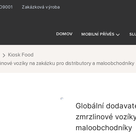
ISO9001
Zakázková výroba
DOMOV
MOBILNÍ PŘÍVĚS
SL
Kiosk Food
linové vozíky na zakázku pro distributory a maloobchodníky
Globální dodavate
zmrzlinové vozíky
maloobchodníky