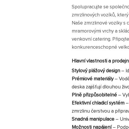
Spolupracujte se společ
zmrzlinových vozíků, který
Naše zmrzlinové vozíky s c
mramorovými vrchy a skláda
venkovní catering. Připojte 
konkurenceschopné velkoo
Hlavní vlastnosti a prodej
Stylový plážový design
– Id
Prémiové materiály
– Vodě
deska zajišťují dlouhou živ
Plně přizpůsobitelné
– Vyb
Efektivní chladicí systém
– 
zmrzlinu čerstvou a připr
Snadná manipulace
– Unive
Možnosti napájení
– Podpo