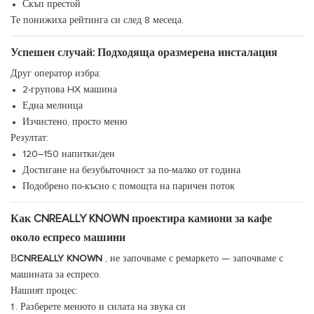
Скъп престой
Те понижиха рейтинга си след 8 месеца.
Успешен случай: Подходяща оразмерена инсталация
Друг оператор избра:
2-групова HX машина
Една мелница
Изчистено, просто меню
Резултат:
120–150 напитки/ден
Достигане на безубыточност за по-малко от година
Подобрено по-късно с помощта на паричен поток
Как CNREALLY KNOWN проектира камиони за кафе
около еспресо машини
В
CNREALLY KNOWN
, не започваме с ремаркето — започваме с
машината за еспресо.
Нашият процес:
Разберете менюто и силата на звука си