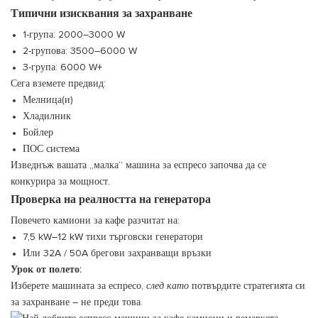
Типични изисквания за захранване
1-група: 2000–3000 W
2-групова: 3500–6000 W
3-група: 6000 W+
Сега вземете предвид:
Мелница(и)
Хладилник
Бойлер
ПОС система
Изведнъж вашата „малка“ машина за еспресо започва да се
конкурира за мощност.
Проверка на реалността на генератора
Повечето камиони за кафе разчитат на:
7,5 kW–12 kW тихи търговски генератори
Или 32A / 50A брегови захранващи връзки
Урок от полето:
Изберете машината за еспресо,
след като
потвърдите стратегията си
за захранване – не преди това.