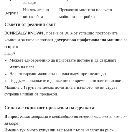
за кафе
Изключително
Прекалено много за повечето
3-група
висок обем
мобилни настройки
Съвети от реалния свят
В
CNREALLY KNOWN
, повече от 80% от успешно построените
камиони за кафе използват
двугрупова професионална машина за
еспресо
.
Защо?
Можете едновременно да приготвяте шотове и да сварявате
мляко на пара
Не натоварваш машината на максимум през целия ден
Поддържа опашките в движение по време на пиковите часове
Машина с 1 група изглежда по-евтина в началото, но ви струва
сутрешна пикап от продажби.
Силата е скритият прекъсвач на сделката
Въпрос:
Колко мощност е необходима на еспресо машина за камион
за кафе?
Именно тук много купувачи за първи път се излагат на риск.