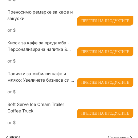
сладолед
Преносимо ремарке за кафе и
закуски
ПРЕГЛЕД НА ПРОДУКТИТЕ
от
$
Киоск за кафе за продажба -
Персонализирана напитка &
ПРЕГЛЕД НА ПРОДУКТИТЕ
щанд за закуски
от
$
Павички за мобилни кафе и
мляко: Увеличете бизнеса си с
ПРЕГЛЕД НА ПРОДУКТИТЕ
кафе с мобилност и стил
от
$
Soft Serve Ice Cream Trailer
Coffee Truck
ПРЕГЛЕД НА ПРОДУКТИТЕ
от
$
PREV
Следващия