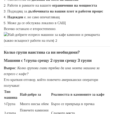
Работи в рамките на вашите
ограничения на мощността
Подходящ за
дълбочината на вашия плот и работен процес
Надежден
е, не само впечатляващ
Може да се обслужва локално в САЩ
Всичко останало е второстепенно.
Колко групи наистина са ви необходими?
Машини с 1 група срещу 2 групи срещу 3 групи
Въпрос:
Колко групови глави трябва да има моята машина за
еспресо с кафе?
Ето краткия отговор, който повечето американски оператори
получават:
Тип
Най-добро за
Реалността в камионите за кафе
машина
1-Група
Много нисък обем
Бързо се превръща в пречка
Повечето камиони
2-група
Сладкото място