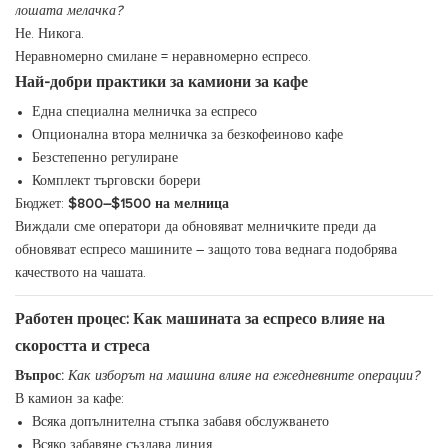
лошата мелачка?
Не. Никога.
Неравномерно смилане = неравномерно еспресо.
Най-добри практики за камиони за кафе
Една специална мелничка за еспресо
Опционална втора мелничка за безкофеиново кафе
Безстепенно регулиране
Комплект търговски борери
Бюджет:
$800–$1500 на мелница
Виждали сме оператори да обновяват мелничките преди да
обновяват еспресо машините – защото това веднага подобрява
качеството на чашата.
Работен процес: Как машината за еспресо влияе на
скоростта и стреса
Въпрос:
Как изборът на машина влияе на ежедневните операции?
В камион за кафе:
Всяка допълнителна стъпка забавя обслужването
Всяко забавяне създава линия