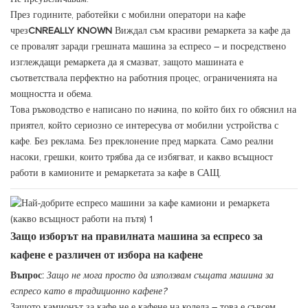
През годините, работейки с мобилни оператори на кафе
чрез
CNREALLY KNOWN
Виждал съм красиви ремаркета за кафе да
се провалят заради грешната машина за еспресо – и посредствено
изглеждащи ремаркета да я смазват, защото машината е
съответствала перфектно на работния процес, ограниченията на
мощността и обема.
Това ръководство е написано по начина, по който бих го обяснил на
приятел, който сериозно се интересува от мобилни устройства с
кафе. Без реклама. Без преклонение пред марката. Само реални
насоки, грешки, които трябва да се избягват, и какво всъщност
работи в камионите и ремаркетата за кафе в САЩ.
Защо изборът на правилната машина за еспресо за
кафене е различен от избора на кафене
Въпрос:
Защо не мога просто да използвам същата машина за
еспресо като в традиционно кафене?
Защото камионът за кафе не е кафене на колела – това е съвсем