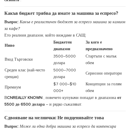
скъпата
.
Какъв бюджет трябва да имате за машина за еспресо?
Въпрос:
Какъв е реалистичен бюджет за еспресо машина за камион
за кафе?
Ето реалния диапазон, който виждаме в САЩ:
Бюджетен
За кого е
Ниво
диапазон
предназначено
3500–5000
Стартъпи с малък
Вход Търговски
долара
обем
Среден клас (най-често
5000–7000
Сериозни оператори
срещан)
долара
$7 000–$10
Концепции за голям
Премиум
000+
обем
В
CNREALLY KNOWN
, повечето купувачи попадат в диапазона
от
5500 до 6500 долара
– и рядко съжаляват.
Сдвояване на мелнички: Не подценявайте това
Въпрос:
Може ли една добра машина за еспресо да компенсира