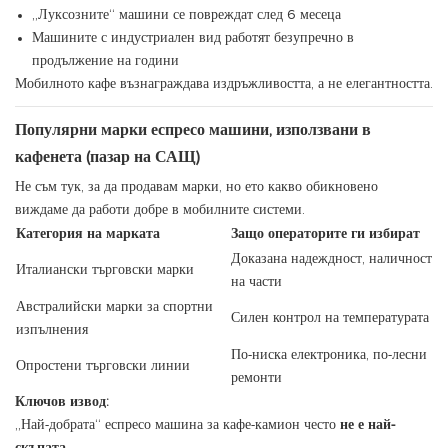
„Луксозните“ машини се повреждат след 6 месеца
Машините с индустриален вид работят безупречно в
продължение на години
Мобилното кафе възнаграждава издръжливостта, а не елегантността.
Популярни марки еспресо машини, използвани в
кафенета (пазар на САЩ)
Не съм тук, за да продавам марки, но ето какво обикновено
виждаме да работи добре в мобилните системи.
Категория на марката
Защо операторите ги избират
Доказана надеждност, наличност
Италиански търговски марки
на части
Австралийски марки за спортни
Силен контрол на температурата
изпълнения
По-ниска електроника, по-лесни
Опростени търговски линии
ремонти
Ключов извод:
„Най-добрата“ еспресо машина за кафе-камион често
не е най-