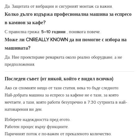
Да. Защитата от вибрации и сигурният монтаж са важни.
Колко дълго издържа професионална машина за еспресо
в камион за кафе?
С правилна грижа:
5–10 години
, понякога повече.
Може ли CNREALLY KNOWN да ви помогне с избора на
машината?
Да. Ние проектираме ремаркета около реално оборудване, а не
предположения.
Последен съвет (от някой, който е видял всичко)
Ако си спомняте нещо от тази статия, нека то бъде следното:
Най-добрата машина за еспресо за кафене не е тази, за която
мечтаете, а тази, която работи безупречно в 7:30 сутринта в най-
натоварения ви ден.
Изберете надеждността пред егото.
Работен процес върху функциите.
Паричният поток е по-важен от прекаленото количество.