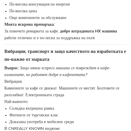
По-висока консумация на енергия
По-висока цена
Още компоненти за обслужване
Моята искрена препоръка:
За повечето ремаркета за кафе,
добре изградената HX машина
работи отлично и е по-лесна за поддръжка на пътя.
Вибрации, транспорт и защо качеството на изработката е
по-важно от марката
Въпрос:
Защо някои еспресо машини се повреждат в кафе-
камионите, но работят добре в кафенетата?
Вибрация.
Камионите за кафе се движат. Машините се местят. Болтовете се
разхлабват. Електрониката страда.
Най-важното:
Солидна вътрешна рамка
Фитинги от търговски клас
Доказана употреба в мобилни среди
В CNREALLY KNOWN видяхме: