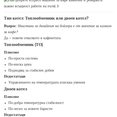
Тип котел: Топлообменник или двоен котел?
Въпрос:
Наистина ли дизайнът на бойлера е от значение за камион
за кафе?
Да – повече отколкото в кафенетата.
Топлообменник (ТО)
Плюсове
По-проста система
По-ниска цена
Подходящ за стабилен добив
Недостатъци
Управлението на температурата изисква умения
Двоен котел
Плюсове
По-добра температурна стабилност
По-лесно за новите баристи
Недостатъци