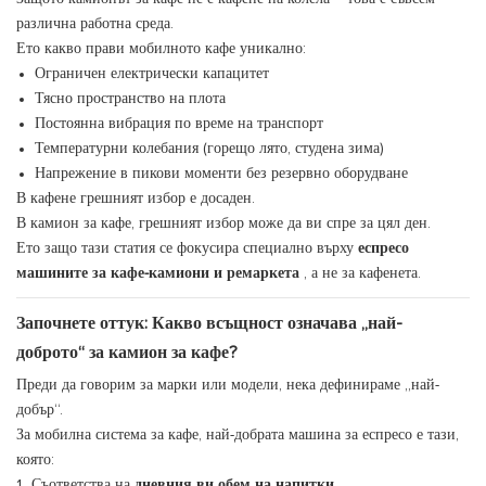
различна работна среда.
Ето какво прави мобилното кафе уникално:
Ограничен електрически капацитет
Тясно пространство на плота
Постоянна вибрация по време на транспорт
Температурни колебания (горещо лято, студена зима)
Напрежение в пикови моменти без резервно оборудване
В кафене грешният избор е досаден.
В камион за кафе, грешният избор може да ви спре за цял ден.
Ето защо тази статия се фокусира специално върху
еспресо
машините за кафе-камиони и ремаркета
, а не за кафенета.
Започнете оттук: Какво всъщност означава „най-
доброто“ за камион за кафе?
Преди да говорим за марки или модели, нека дефинираме „най-
добър“.
За мобилна система за кафе, най-добрата машина за еспресо е тази,
която:
Съответства на
дневния ви обем на напитки