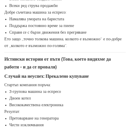
Всеки ред струва продажби
Добре съчетана машина за еспресо:
Намалява умората на баристата
Поддържа постоянно време за пиене
Справя се с бързи движения без прегряване
Ето защо „точно толкова машина, колкото е възможно“ е по-добре
от „колкото е възможно по-голяма“.
Истински истории от пътя (Това, което видяхме да
работи - и да се проваля)
Случай на неуспех: Прекалено купуване
Стартъп компания поръча:
3-групова машина за еспресо
Двоен котел
Висококачествена електроника
Резултат:
Претоварване на генератора
Чести изключвания