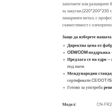
започнете или разширите 
за закуски (220*200*230 с
ламаринен метал, с профе
съвместимост с електричест
Защо да изберете нашата
Директна цена от фаб
OEM/ODM поддръжка
Предлага се на едро
– 
под наем.
Международни станда
сертификати CE/DOT/IS
Готово за употреба
реш
Модел:
CN-FR