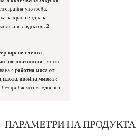
ашата
количка за закуски
ълготрайна употреба.
чка за храна е здрава,
еместване с
една ос, 2
сервиране с тента
,
еми
цветови опции
, които
двана с
работна маса от
д плота, двойна мивка с
 безпроблемна ежедневна
ПАРАМЕТРИ НА ПРОДУКТА