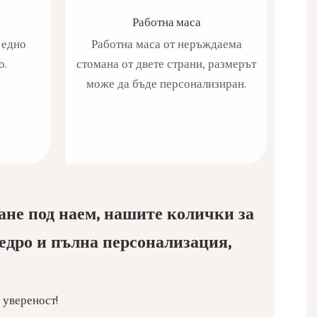
Работна маса
 едно
Работна маса от неръждаема
водн
о.
стомана от двете страни, размерът
сту
може да бъде персонализиран.
за
ане под наем, нашите колички за
 едро и пълна персонализация,
 увереност!