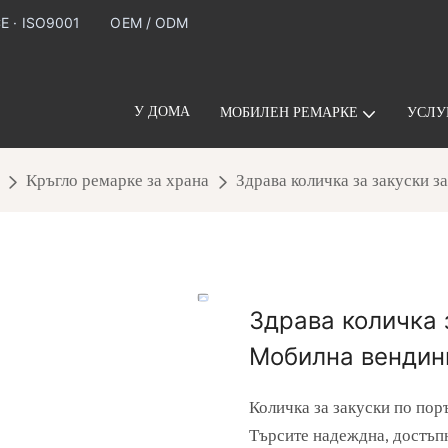
CE · ISO9001
OEM / ODM
У ДОМА
МОБИЛЕН РЕМАРКЕ
УСЛУ
Кръгло ремарке за храна
Здрава количка за закуски з
Здрава количка 
Мобилна вендин
Количка за закуски по пор
Търсите надеждна, достъпн