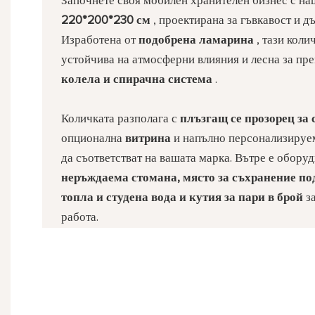
Започнете своя мобилен хранителен бизнес с н
220*200*230 см
, проектирана за гъвкавост и д
Изработена от
подобрена ламарина
, тази коли
устойчива на атмосферни влияния и лесна за пр
колела и спирачна система
.
Количката разполага с
плъзгащ се прозорец за 
опционална
витрина
и напълно персонализиру
да съответстват на вашата марка. Вътре е обору
неръждаема стомана, място за съхранение по
топла и студена вода и кутия за пари в брой
за
работа.