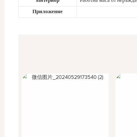
Интериор
Работна маса от неръждае
Приложение