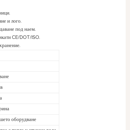
ници.
ие и лого.
даване под наем.
икати CE/DOT/ISO.
ъхранение.
ване
ив
а
рина
ашето оборудване