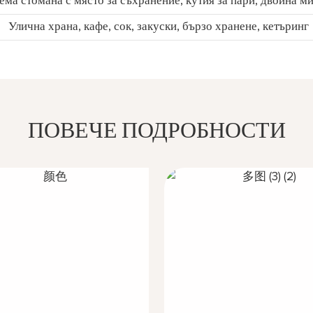
ма стомана с място за съхранение, кутия за пари, двойна ми
Улична храна, кафе, сок, закуски, бързо хранене, кетъринг
ПОВЕЧЕ ПОДРОБНОСТИ