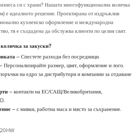
бизнеса си с храни? Нашата многофункционална количка
м) е идеалното решение. Проектирана от издръжлив
сионално кухненско оформление и международна
во, тя е създадена да обслужва клиенти по целия свят.
 количка за закуски?
риката
– Спестете разходи без посредници.
– Персонализирайте размер, цвят, оформление и лого.
поръчки на едро за дистрибутори и компании за отдаване
рти
– контакти на ЕС/САЩ/Великобритания,
O.
ение
– с мивки, работна маса и място за съхранение.
220HW