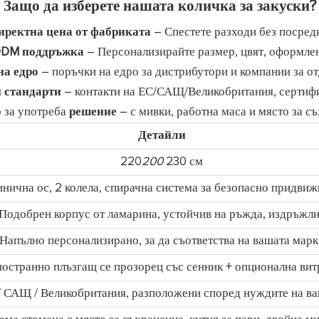
Защо да изберете нашата количка за закуски?
иректна цена от фабриката
– Спестете разходи без посред
DM поддръжка
– Персонализирайте размер, цвят, оформлен
на едро
– поръчки на едро за дистрибутори и компании за от
 стандарти
– контакти на ЕС/САЩ/Великобритания, сертиф
 за употреба
решение
– с мивки, работна маса и място за с
Детайли
220
200
230 см
нична ос, 2 колела, спирачна система за безопасно придвиж
Подобрен корпус от ламарина, устойчив на ръжда, издръжл
Напълно персонализирано, за да съответства на вашата марк
остранно плъзгащ се прозорец със сенник + опционална вит
 / САЩ / Великобритания, разположени според нуждите на в