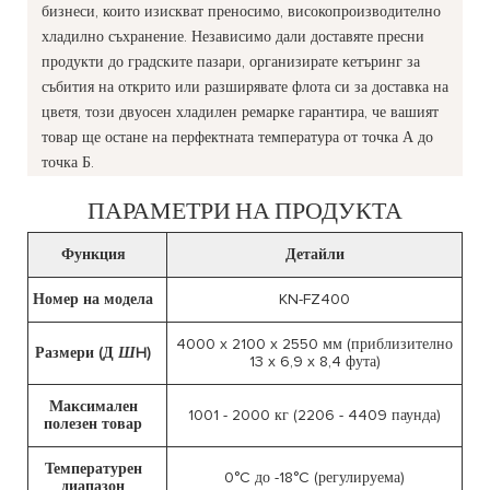
бизнеси, които изискват преносимо, високопроизводително
хладилно съхранение. Независимо дали доставяте пресни
продукти до градските пазари, организирате кетъринг за
събития на открито или разширявате флота си за доставка на
цветя, този двуосен хладилен ремарке гарантира, че вашият
товар ще остане на перфектната температура от точка А до
точка Б.
ПАРАМЕТРИ НА ПРОДУКТА
Функция
Детайли
Номер на модела
KN-FZ400
4000 x 2100 x 2550 мм (приблизително
Размери (Д
Ш
H)
13 x 6,9 x 8,4 фута)
Максимален
1001 - 2000 кг (2206 - 4409 паунда)
полезен товар
Температурен
0°C до -18°C (регулируема)
диапазон