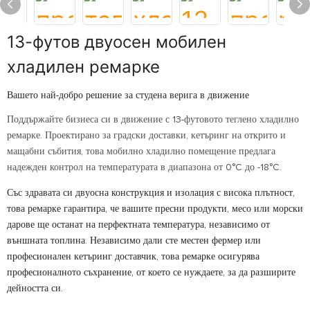
13-футов двуосен мобилен
хладилен ремарке
Вашето най-добро решение за студена верига в движение
Поддържайте бизнеса си в движение с 13-футовото теглено хладилно
ремарке. Проектирано за градски доставки, кетъринг на открито и
мащабни събития, това мобилно хладилно помещение предлага
надежден контрол на температурата в диапазона от 0°C до -18°C.
Със здравата си двуосна конструкция и изолация с висока плътност,
това ремарке гарантира, че вашите пресни продукти, месо или морски
дарове ще останат на перфектната температура, независимо от
външната топлина. Независимо дали сте местен фермер или
професионален кетъринг доставчик, това ремарке осигурява
професионалното съхранение, от което се нуждаете, за да разширите
дейността си.