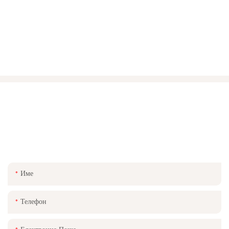
СВЪРЖЕТЕ СЕ С НАС
Просто оставете своя имейл или телефонен номер във формата за
контакт, за да можем да ви изпратим безплатна оферта за нашата
широка гама от дизайни!
Име
Телефон