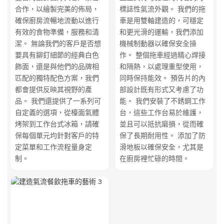
合作，以繪製完美的佈局，
標誌性氣流外觀。 我們的拖
確保廚房流暢地流動以進行
車是用雙軸建造的，可穩定
有效的食物準備，服務和清
和更光滑的運輸，我們添加
潔。 無論我們的客戶是否想
機械制動器以確保安全操
要具有鉚釘細節的經典白色
作。 整個拖車經過精心焊接
飾面，還是與他們的品牌相
和隔熱，以處理重型使用，
匹配的獨特配色方案，我們
同時保持能效。 預告片的內
都會提供反映其視野的產
部設計既有形式又考慮了功
品。 我們還提供了一系列可
能。 我們安裝了不銹鋼工作
自定義的選項，從檯面氣體
台，這些工作台易於維護，
烤架到工作台式冰箱，請確
並且可以抵抗磨損，從而確
保每個單元均針對客戶的特
保了長期耐用性。 添加了防
定菜單和工作流程量身定
滑地板以確保安全，尤其是
制。
在廚房裡忙碌的時間。