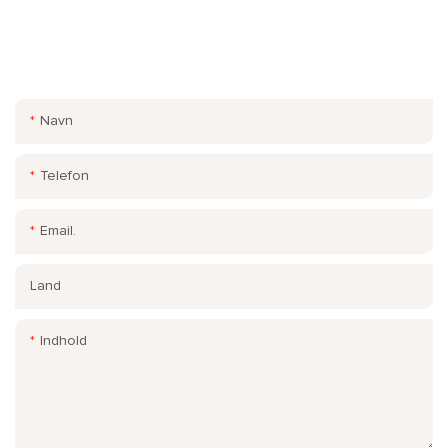
Indtast blot din e-mail eller telefonnummer i kontaktformularen,
så vi kan sende dig et gratis tilbud på vores brede udvalg af
designs!
Navn
Telefon
Email.
Land
Indhold