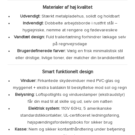
Materialer af høj kvalitet
Udvendigt:
Stærkt metalpladehus, solidt og holdbart
Indvendigt:
Dobbelte arbejdsborde i rustfrit stål –
hygiejniske, nemme at rengøre og fødevaresikre
Vandtæt design:
Fuld trailertætning forhindrer lækage selv
på regnvejrsdage
Brugerdefinerede farver:
Vælg en frisk minimalistisk stil
eller dristige, livlige toner, der matcher din brandidentitet
Smart funktionelt design
Vinduer:
Firkantede skydevinduer med PVC-glas og
myggenet + ekstra baldakin til beskyttelse mod sol og regn
Belysning:
Loftspotlights og vindueslamper (ekstraudstyr)
får din mad til at skille sig ud, selv om natten
Elektrisk system:
110V 60Hz, 5 amerikanske
standardstikkontakter, UL-certificeret ledningsføring,
højspændingsfordelingsboks for sikker brug
Kasse:
Nem og sikker kontanthåndtering under betjening